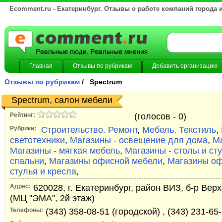
Ecomment.ru - Екатеринбург. Отзывы о работе компаний города 
Главная
Отзывы по рубрикам
Добавить организацию
Отзывы по рубрикам
/ Spectrum
Spectrum, салон мебели
Рейтинг:
(голосов -
0)
Рубрики:
Строительство. Ремонт
,
Мебель. Текстиль
,
светотехники
,
Магазины - освещение для дома
,
М
Магазины - мягкая мебель
,
Магазины - столы и ст
спальни
,
Магазины офисной мебели
,
Магазины оф
стулья и кресла
,
Адрес:
620028, г. Екатеринбург, район ВИЗ, б-р Верх
(МЦ "ЭМА", 2й этаж)
Телефоны:
(343) 358-08-51 (городской) , (343) 231-6