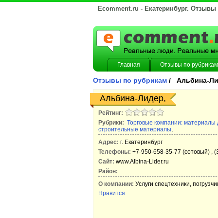
Ecomment.ru - Екатеринбург. Отзывы
Главная
Отзывы по рубрикам
Отзывы по рубрикам
/ Альбина-Л
Альбина-Лидер,
Рейтинг:
Рубрики:
Торговые компании: материалы 
строительные материалы
,
Адрес:
г. Екатеринбург
Телефоны:
+7-950-658-35-77 (сотовый) , (
Сайт:
www.Albina-Lider.ru
Район:
О компании:
Услуги спецтехники, погрузчик
Нравится