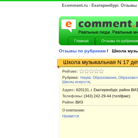
Ecomment.ru - Екатеринбург. Отзывы
Главная
Отзывы по рубрикам
Отзывы по рубрикам
/ Школа музы
Школа музыкальная N 17 дет
Рейтинг:
Рубрики:
Наука. Образование
,
Образоват
Школы искусств
,
Адрес:
620131, г. Екатеринбург, район ВИЗ
Телефоны:
(343) 242-29-44 (тел/факс)
Район:
ВИЗ
О компании:
Нравится