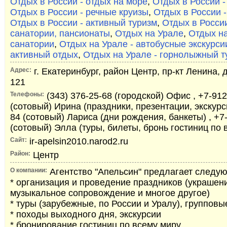
Отдых в России - отдых на море
,
Отдых в России -
Отдых в России - речные круизы
,
Отдых в России 
Отдых в России - активный туризм
,
Отдых в России
санатории, пансионаты
,
Отдых на Урале
,
Отдых на
санатории
,
Отдых на Урале - автобусные экскурси
активный отдых
,
Отдых на Урале - горнолыжный т
Адрес:
г. Екатеринбург, район Центр, пр-кт Ленина, д
121
Телефоны:
(343) 376-25-68 (городской) Офис , +7-912
(сотовый) Ирина (праздники, презентации, экскурси
84 (сотовый) Лариса (дни рождения, банкеты) , +7
(сотовый) Элла (туры, билеты, бронь гостиниц по 
Сайт:
ir-apelsin2010.narod2.ru
Район:
Центр
О компании:
Агентство "Апельсин" предлагает следую
* организация и проведение праздников (украшени
музыкальное сопровождение и многое другое)
* туры (зарубежные, по России и Уралу), группов
* походы выходного дня, экскурсии
* бронирование гостиниц по всему миру