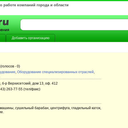
 о работе компаний города и области
Добавить организацию
(голосов -
0)
рудование
,
Оборудование специализированных отраслей
,
,
, б-р Верхисетский, дом 13, оф. 412
343) 263-77-55 (тел/факс)
шины, сушильный барабан, центрифуга, гладильный каток,
ие.