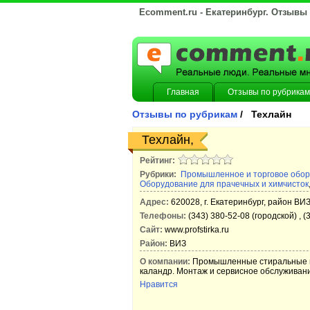
Ecomment.ru - Екатеринбург. Отзывы
Главная
Отзывы по рубрикам
Отзывы по рубрикам
/ Техлайн
Техлайн,
Рейтинг:
Рубрики:
Промышленное и торговое обо
Оборудование для прачечных и химчисток
Адрес:
620028, г. Екатеринбург, район ВИЗ
Телефоны:
(343) 380-52-08 (городской) , (
Сайт:
www.profstirka.ru
Район:
ВИЗ
О компании:
Промышленные стиральные ма
каландр. Монтаж и сервисное обслуживан
Нравится