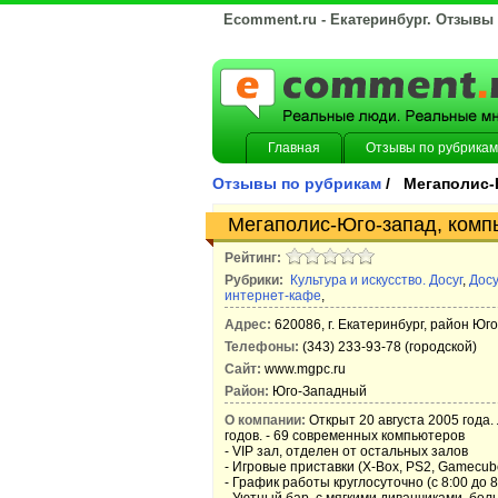
Ecomment.ru - Екатеринбург. Отзывы
Главная
Отзывы по рубрикам
Отзывы по рубрикам
/ Мегаполис-
Мегаполис-Юго-запад, комп
Рейтинг:
Рубрики:
Культура и искусство. Досуг
,
Досу
интернет-кафе
,
Адрес:
620086, г. Екатеринбург, район Юго
Телефоны:
(343) 233-93-78 (городской)
Сайт:
www.mgpc.ru
Район:
Юго-Западный
О компании:
Открыт 20 августа 2005 года.
годов. - 69 современных компьютеров
- VIP зал, отделен от остальных залов
- Игровые приставки (X-Box, PS2, Gamecub
- График работы круглосуточно (с 8:00 до 