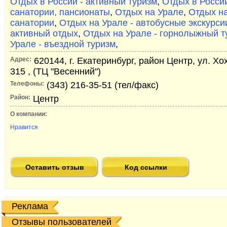
Отдых в России - активный туризм
,
Отдых в России
санатории, пансионаты
,
Отдых на Урале
,
Отдых на
санатории
,
Отдых на Урале - автобусные экскурси
активный отдых
,
Отдых на Урале - горнолыжный т
Урале - въездной туризм
,
Адрес:
620144, г. Екатеринбург, район Центр, ул. Хо
315 , (ТЦ "Весенний")
Телефоны:
(343) 216-35-51 (тел/факс)
Район:
Центр
О компании:
Нравится
Оставить отзыв
Код ссылки
Реклама
Отзывы пользователей