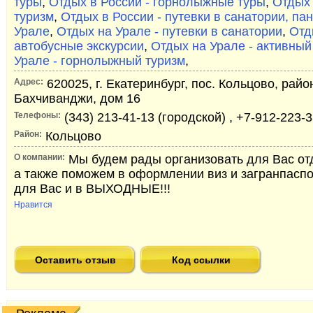
туры
,
Отдых в России - горнолыжные туры
,
Отдых 
туризм
,
Отдых в России - путевки в санатории, па
Урале
,
Отдых на Урале - путевки в санатории
,
Отд
автобусные экскурсии
,
Отдых на Урале - активный
Урале - горнолыжный туризм
,
Адрес:
620025, г. Екатеринбург, пос. Кольцово, райо
Бахчиванджи, дом 16
Телефоны:
(343) 213-41-13 (городской) , +7-912-223-
Район:
Кольцово
О компании:
Мы будем рады организовать для Вас от
а также поможем в оформлении виз и загранпасп
для Вас и в ВЫХОДНЫЕ!!!
Нравится
Оставить отзыв
Код ссылки