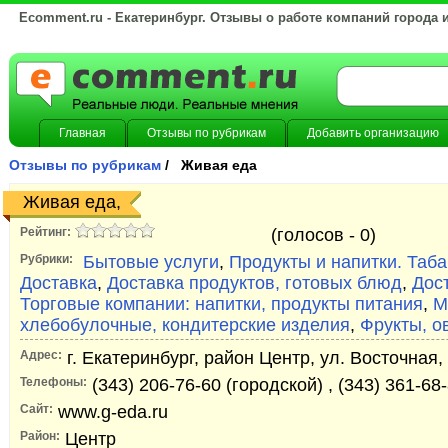
Ecomment.ru - Екатеринбург. Отзывы о работе компаний города 
Главная
Отзывы по рубрикам
Добавить организацию
Отзывы по рубрикам
/ Живая еда
Живая еда,
Рейтинг:
(голосов -
0)
Рубрики:
Бытовые услуги
,
Продукты и напитки. Таб
Доставка
,
Доставка продуктов, готовых блюд
,
Дос
Торговые компании: напитки, продукты питания
,
М
хлебобулочные, кондитерские изделия
,
Фрукты, о
Адрес:
г. Екатеринбург, район Центр, ул. Восточная,
Телефоны:
(343) 206-76-60 (городской) , (343) 361-68
Сайт:
www.g-eda.ru
Район:
Центр