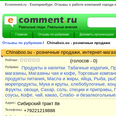
Ecomment.ru - Екатеринбург. Отзывы о работе компаний города 
Главная
Отзывы по рубрикам
Добавить организацию
Отзывы по рубрикам
/ Chinaboo.su - розничные продажи
Chinaboo.su - розничные продажи, интернет-магаз
Рейтинг:
(голосов -
0)
Рубрики:
Продукты и напитки. Табачные изделия
,
Пр
магазины
,
Магазины чая и кофе
,
Торговые компани
продукты питания
,
Масла и жиры, яйца
,
Рыба, ры
морепродукты
,
Мука и крупы, хлебобулочные, кон
Фрукты, овощи
,
Сахар, соль, специи и приправы
,
соусы
,
Кофе, чай, какао
,
Слабо- и безалкогольные
Адрес:
Сибирский тракт 8в
Телефоны:
+79221219888