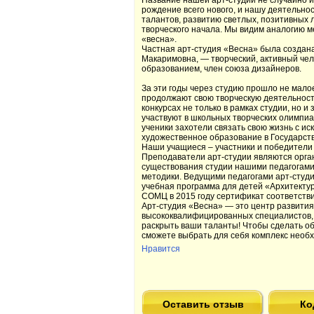
Название нашей арт-студии не случайно и
рождение всего нового, и нашу деятельно
талантов, развитию светлых, позитивных 
творческого начала. Мы видим аналогию м
«весна».
Частная арт-студия «Весна» была создана
Макаримовна, — творческий, активный че
образованием, член союза дизайнеров.
За эти годы через студию прошло не малое
продолжают свою творческую деятельность
конкурсах не только в рамках студии, но 
участвуют в школьных творческих олимпиад
ученики захотели связать свою жизнь с и
художественное образование в Государст
Наши учащиеся – участники и победители
Преподаватели арт-студии являются орган
существования студии нашими педагогам
методики. Ведущими педагогами арт-студ
учебная программа для детей «Архитекту
СОМЦ в 2015 году сертификат соответстви
Арт-студия «Весна» — это центр развития
высококвалифицированных специалистов,
раскрыть ваши таланты! Чтобы сделать о
сможете выбрать для себя комплекс необ
Нравится
Оставить отзыв
Ко