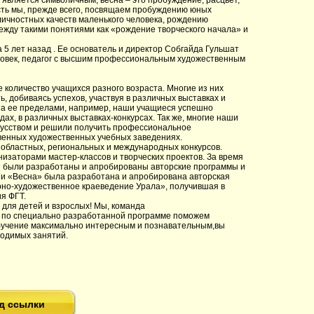
 является символичным, весна – это пробуждение, расцвет,
сть мы, прежде всего, посвящаем пробуждению юных
личностных качеств маленького человека, рождению
ежду такими понятиями как «рождение творческого начала» и
 5 лет назад . Ее основатель и директор Собгайда Гульшат
ловек, педагог с высшим профессиональным художественным
 количество учащихся разного возраста. Многие из них
, добиваясь успехов, участвуя в различных выставках и
и за ее пределами, например, наши учащиеся успешно
ах, в различных выставках-конкурсах. Так же, многие наши
скусством и решили получить профессиональное
венных художественных учебных заведениях.
 областных, региональных и международных конкурсов.
изаторами мастер-классов и творческих проектов. За время
и были разработаны и апробированы авторские программы и
ии «Весна» была разработана и апробирована авторская
рно-художественное краеведение Урала», получившая в
я ФГТ.
 для детей и взрослых! Мы, команда
 по специально разработанной программе поможем
бучение максимально интересным и познавательным,вы
ходимых занятий.
д ссылки