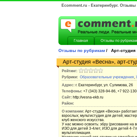
Ecomment.ru - Екатеринбург. Отзывы
Главная
Отзывы по рубрикам
Отзывы по рубрикам
/ Арт-студия
Арт-студия «Весна», арт-сту
Рейтинг:
Рубрики:
Образовательные учреждения
,
Адрес:
г. Екатеринбург, ул. Сулимова, 26
Телефоны:
+7 (343) 328-94-86, +7 922-130
Сайт:
http://vesna-ekb.ru
Район:
О компании:
Арт-студия «Весна» работает
взрослых; мультистудия для детей; масте
клуб женского искусства.
У нас можно освоить: эбру (рисование на в
ИЗО для детей 3-4лет, ИЗО для детей 4-7л
мультипликация.