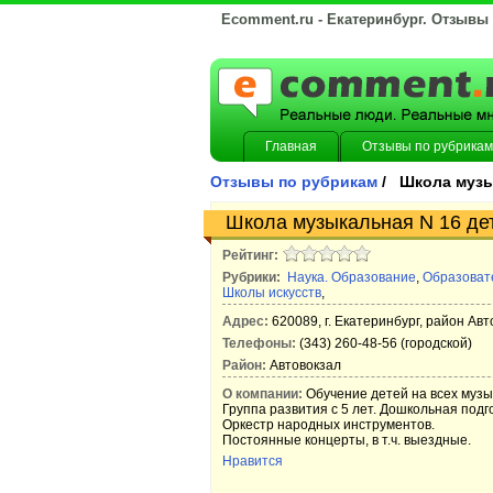
Ecomment.ru - Екатеринбург. Отзывы
Главная
Отзывы по рубрикам
Отзывы по рубрикам
/ Школа музы
Школа музыкальная N 16 дет
Рейтинг:
Рубрики:
Наука. Образование
,
Образоват
Школы искусств
,
Адрес:
620089, г. Екатеринбург, район Авт
Телефоны:
(343) 260-48-56 (городской)
Район:
Автовокзал
О компании:
Обучение детей на всех музы
Группа развития с 5 лет. Дошкольная подго
Оркестр народных инструментов.
Постоянные концерты, в т.ч. выездные.
Нравится