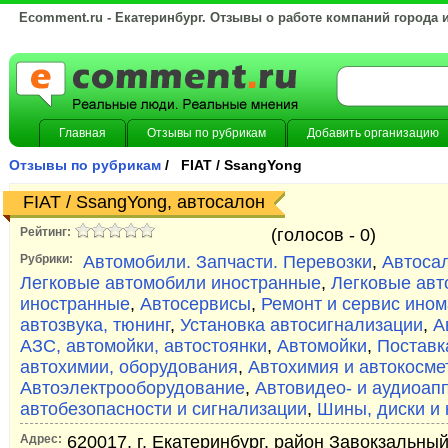
Ecomment.ru - Екатеринбург. Отзывы о работе компаний города 
Главная
Отзывы по рубрикам
Добавить организацию
Отзывы по рубрикам
/ FIAT / SsangYong
FIAT / SsangYong, автосалон
Рейтинг:
(голосов -
0)
Рубрики:
Автомобили. Запчасти. Перевозки
,
Автоса
Легковые автомобили иностранные
,
Легковые авт
иностранные
,
Автосервисы
,
Ремонт и сервис ином
автозвука, тюнинг
,
Установка автосигнализации
,
А
АЗС, автомойки, автостоянки
,
Автомойки
,
Поставк
автохимии, оборудования
,
Автохимия и автокосме
Автоэлектрооборудование
,
Автовидео- и аудиоап
автобезопасности и сигнализации
,
Шины, диски и
Адрес:
620017, г. Екатеринбург, район Завокзальный