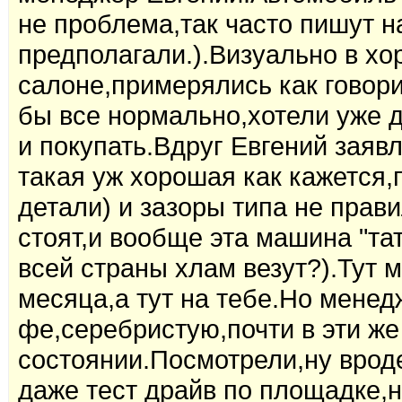
не проблема,так часто пишут н
предполагали.).Визуально в х
салоне,примерялись как говор
бы все нормально,хотели уже 
и покупать.Вдруг Евгений заяв
такая уж хорошая как кажется
детали) и зазоры типа не пра
стоят,и вообще эта машина "тат
всей страны хлам везут?).Тут 
месяца,а тут на тебе.Но менед
фе,серебристую,почти в эти же
состоянии.Посмотрели,ну врод
даже тест драйв по площадке,н