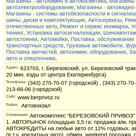
Магазины - автохимия и автокосметика
,
Магазины 
автоэлектрооборудование
,
Магазины - автовидео-
Магазины - системы автобезопасности и сигнализ
шины, диски и комплектующие
,
Автосервисы
,
Рем
отечественных авто
,
Ремонт и сервис иномарок
,
У
тюнинг
,
Установка автосигнализации
,
Шиномонта
автостоянки
,
Автомойки
,
Поставка, обслуживание 
транспортных средств
,
Грузовые автомобили, фур
Поставка запчастей, автохимии, оборудования
,
За
авто и спецтехники
,
Адрес:
623703, г. Березовский, ул. Березовский тракт,
20 мин. езды от центра Екатеринбурга)
Телефоны:
(343) 270-70-07 (городской) , (343) 270-70-
213-66-06 (городской)
Сайт:
www.berprivoz.ru
Район:
Автовокзал
О компании:
Автокомплекс "БЕРЕЗОВСКИЙ ПРИВОЗ" -
1. АВТОРЫНОК площадью 3,5 га: продажа а/м, пр
АВТОКРЕДИТЫ на любые авто от 12% годовых, а
(в т.ч. кредитных авто), обмен, weekend продажа, 