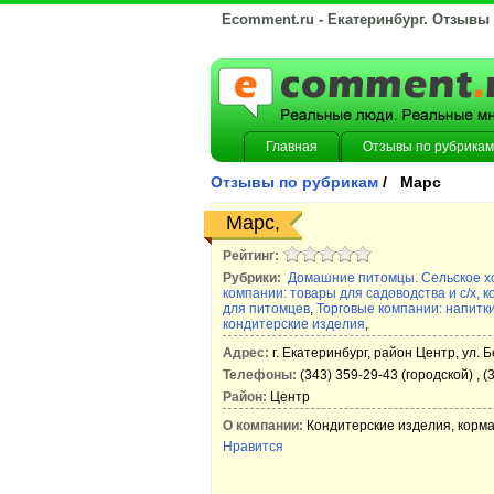
Ecomment.ru - Екатеринбург. Отзывы
Главная
Отзывы по рубрикам
Отзывы по рубрикам
/ Марс
Марс,
Рейтинг:
Рубрики:
Домашние питомцы. Сельское х
компании: товары для садоводства и с/х, 
для питомцев
,
Торговые компании: напитк
кондитерские изделия
,
Адрес:
г. Екатеринбург, район Центр, ул. Б
Телефоны:
(343) 359-29-43 (городской) , (
Район:
Центр
О компании:
Кондитерские изделия, корм
Нравится