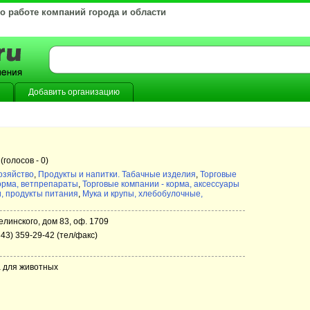
 о работе компаний города и области
Добавить организацию
(голосов -
0)
озяйство
,
Продукты и напитки. Табачные изделия
,
Торговые
корма, ветпрепараты
,
Торговые компании - корма, аксессуары
и, продукты питания
,
Мука и крупы, хлебобулочные,
елинского, дом 83, оф. 1709
343) 359-29-42 (тел/факс)
а для животных