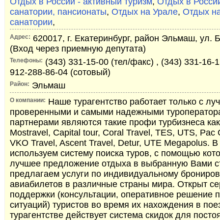
Отдых в России - активный туризм
,
Отдых в России
санатории, пансионаты
,
Отдых на Урале
,
Отдых на
санатории
,
Адрес:
620017, г. Екатеринбург, район Эльмаш, ул. Б
(Вход через приемную депутата)
Телефоны:
(343) 331-15-00 (тел/факс) , (343) 331-16-1
912-288-86-04 (сотовый)
Район:
Эльмаш
О компании:
Наше турагентство работает только с лу
проверенными и самыми надежными туроператор
партнерами являются такие профи турбизнеса ка
Mostravel, Capital tour, Coral Travel, TES, UTS, Pac
VKO Travel, Ascent Travel, Detur, UTE Megapolus. 
используем систему поиска туров, с помощью кот
лучшее предложение отдыха в выбранную Вами ст
предлагаем услуги по индивидуальному брониров
авиабилетов в различные страны мира. Открыт се
поддержки (консультации, оперативное решение 
ситуаций) туристов во время их нахождения в пое
турагентстве действует система скидок для посто