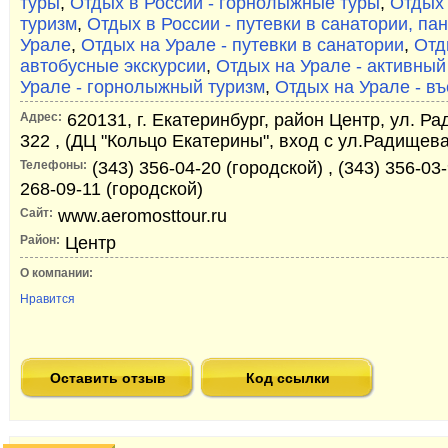
туры
,
Отдых в России - горнолыжные туры
,
Отдых 
туризм
,
Отдых в России - путевки в санатории, па
Урале
,
Отдых на Урале - путевки в санатории
,
Отд
автобусные экскурсии
,
Отдых на Урале - активный
Урале - горнолыжный туризм
,
Отдых на Урале - в
Адрес:
620131, г. Екатеринбург, район Центр, ул. Р
322 , (ДЦ "Кольцо Екатерины", вход с ул.Радищева
Телефоны:
(343) 356-04-20 (городской) , (343) 356-03-
268-09-11 (городской)
Сайт:
www.aeromosttour.ru
Район:
Центр
О компании:
Нравится
Оставить отзыв
Код ссылки