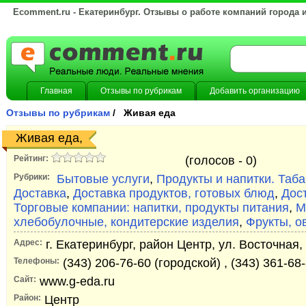
Ecomment.ru - Екатеринбург. Отзывы о работе компаний города 
Главная
Отзывы по рубрикам
Добавить организацию
Отзывы по рубрикам
/ Живая еда
Живая еда,
Рейтинг:
(голосов -
0)
Рубрики:
Бытовые услуги
,
Продукты и напитки. Таб
Доставка
,
Доставка продуктов, готовых блюд
,
Дос
Торговые компании: напитки, продукты питания
,
М
хлебобулочные, кондитерские изделия
,
Фрукты, о
Адрес:
г. Екатеринбург, район Центр, ул. Восточная,
Телефоны:
(343) 206-76-60 (городской) , (343) 361-68
Сайт:
www.g-eda.ru
Район:
Центр