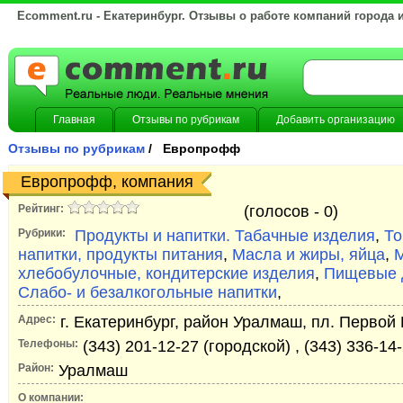
Ecomment.ru - Екатеринбург. Отзывы о работе компаний города 
Главная
Отзывы по рубрикам
Добавить организацию
Отзывы по рубрикам
/ Европрофф
Европрофф, компания
Рейтинг:
(голосов -
0)
Рубрики:
Продукты и напитки. Табачные изделия
,
То
напитки, продукты питания
,
Масла и жиры, яйца
,
М
хлебобулочные, кондитерские изделия
,
Пищевые д
Слабо- и безалкогольные напитки
,
Адрес:
г. Екатеринбург, район Уралмаш, пл. Первой 
Телефоны:
(343) 201-12-27 (городской) , (343) 336-14
Район:
Уралмаш
О компании: