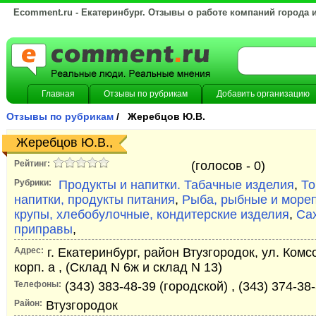
Ecomment.ru - Екатеринбург. Отзывы о работе компаний города 
Главная
Отзывы по рубрикам
Добавить организацию
Отзывы по рубрикам
/ Жеребцов Ю.В.
Жеребцов Ю.В.,
Рейтинг:
(голосов -
0)
Рубрики:
Продукты и напитки. Табачные изделия
,
То
напитки, продукты питания
,
Рыба, рыбные и море
крупы, хлебобулочные, кондитерские изделия
,
Сах
приправы
,
Адрес:
г. Екатеринбург, район Втузгородок, ул. Комс
корп. а , (Склад N 6ж и склад N 13)
Телефоны:
(343) 383-48-39 (городской) , (343) 374-38
Район:
Втузгородок