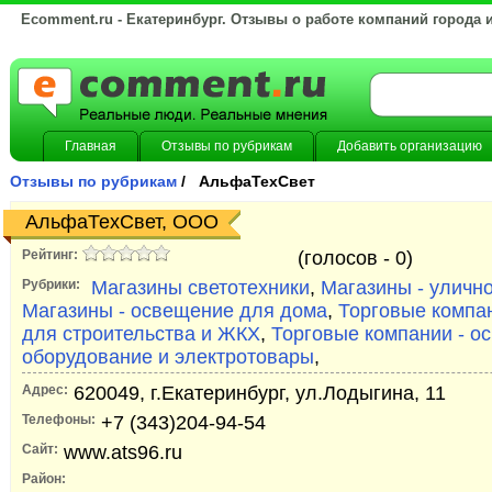
Ecomment.ru - Екатеринбург. Отзывы о работе компаний города 
Главная
Отзывы по рубрикам
Добавить организацию
Отзывы по рубрикам
/ АльфаТехСвет
АльфаТехСвет, OOO
Рейтинг:
(голосов -
0)
Рубрики:
Магазины светотехники
,
Магазины - уличн
Магазины - освещение для дома
,
Торговые компа
для строительства и ЖКХ
,
Торговые компании - о
оборудование и электротовары
,
Адрес:
620049, г.Екатеринбург, ул.Лодыгина, 11
Телефоны:
+7 (343)204-94-54
Сайт:
www.ats96.ru
Район: