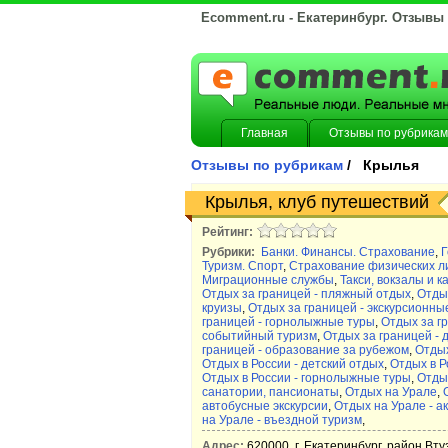
Ecomment.ru - Екатеринбург. Отзывы
Главная
Отзывы по рубрикам
Отзывы по рубрикам
/ Крылья
Крылья, клуб путешествий
Рейтинг:
Рубрики:
Банки. Финансы. Страхование
,
Г
Туризм. Спорт
,
Страхование физических л
Миграционные службы
,
Такси, вокзалы и к
Отдых за границей - пляжный отдых
,
Отдых
круизы
,
Отдых за границей - экскурсионны
границей - горнолыжные туры
,
Отдых за г
событийный туризм
,
Отдых за границей - 
границей - образование за рубежом
,
Отдых
Отдых в России - детский отдых
,
Отдых в Р
Отдых в России - горнолыжные туры
,
Отдых
санатории, пансионаты
,
Отдых на Урале
,
автобусные экскурсии
,
Отдых на Урале - а
на Урале - въездной туризм
,
Адрес:
620000, г. Екатеринбург, район Вту