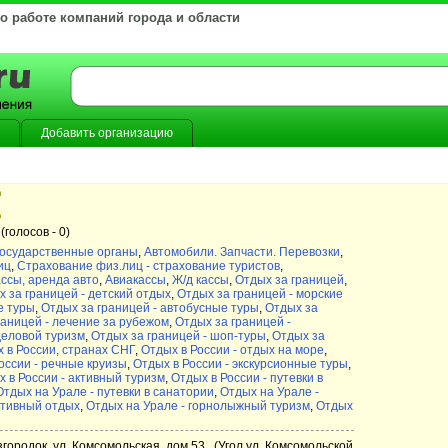
 о работе компаний города и области
Добавить организацию
(голосов -
0)
осударственные органы
,
Автомобили. Запчасти. Перевозки
,
иц
,
Страхование физ.лиц - страхование туристов
,
ассы, аренда авто
,
Авиакассы
,
Ж/д кассы
,
Отдых за границей
,
 за границей - детский отдых
,
Отдых за границей - морские
е туры
,
Отдых за границей - автобусные туры
,
Отдых за
раницей - лечение за рубежом
,
Отдых за границей -
деловой туризм
,
Отдых за границей - шоп-туры
,
Отдых за
 в России, странах СНГ
,
Отдых в России - отдых на море
,
оссии - речные круизы
,
Отдых в России - экскурсионные туры
,
 в России - активный туризм
,
Отдых в России - путевки в
Отдых на Урале - путевки в санатории
,
Отдых на Урале -
ктивный отдых
,
Отдых на Урале - горнолыжный туризм
,
Отдых
згородок, ул. Комсомольская, дом 53 , (Угол ул. Комсомольской