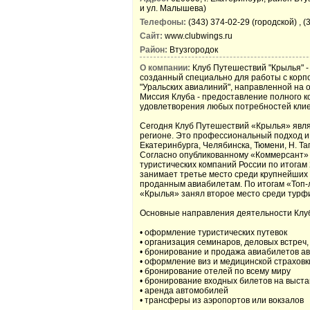
и ул. Малышева)
Телефоны:
(343) 374-02-29 (городской) , (
Сайт:
www.clubwings.ru
Район:
Втузгородок
О компании:
Клуб Путешествий "Крылья" -
созданный специально для работы с корп
"Уральских авиалиний", направленной на 
Миссия Клуба - предоставление полного к
удовлетворения любых потребностей клие
Сегодня Клуб Путешествий «Крылья» явля
регионе. Это профессиональный подход и 
Екатеринбурга, Челябинска, Тюмени, Н. Та
Согласно опубликованному «Коммерсант»
туристических компаний России по итогам
занимает третье место среди крупнейших 
проданным авиабилетам. По итогам «Топ-
«Крылья» занял второе место среди турфи
Основные направления деятельности Клу
• оформление туристических путевок
• организация семинаров, деловых встреч,
• бронирование и продажа авиабилетов ав
• оформление виз и медицинской страховк
• бронирование отелей по всему миру
• бронирование входных билетов на выста
• аренда автомобилей
• трансферы из аэропортов или вокзалов