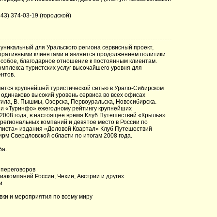
343) 374-03-19 (городской)
 уникальный для Уральского региона сервисный проект,
оративными клиентами и является продолжением политики
особое, благодарное отношение к постоянным клиентам.
омплекса туристских услуг высочайшего уровня для
нтов.
ется крупнейшей туристической сетью в Урало-Сибирском
одинаково высокий уровень сервиса во всех офисах
гила, В. Пышмы, Озерска, Первоуральска, Новосибирска.
 и «Туринфо» ежегодному рейтингу крупнейших
 2008 года, в настоящее время Клуб Путешествий «Крылья»
региональных компаний и девятое место в России по
листа» издания «Деловой Квартал» Клуб Путешествий
рм Свердловской области по итогам 2008 года.
ба:
 переговоров
иакомпаний России, Чехии, Австрии и других.
и
вки и мероприятия по всему миру