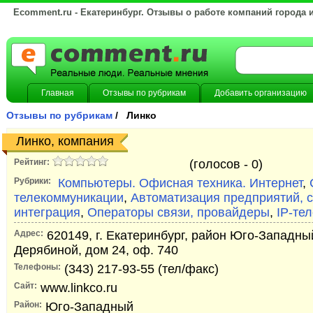
Ecomment.ru - Екатеринбург. Отзывы о работе компаний города 
Главная
Отзывы по рубрикам
Добавить организацию
Отзывы по рубрикам
/ Линко
Линко, компания
Рейтинг:
(голосов -
0)
Рубрики:
Компьютеры. Офисная техника. Интернет
,
телекоммуникации
,
Автоматизация предприятий, 
интеграция
,
Операторы связи, провайдеры
,
IP-те
Адрес:
620149, г. Екатеринбург, район Юго-Западн
Дерябиной, дом 24, оф. 740
Телефоны:
(343) 217-93-55 (тел/факс)
Сайт:
www.linkco.ru
Район:
Юго-Западный