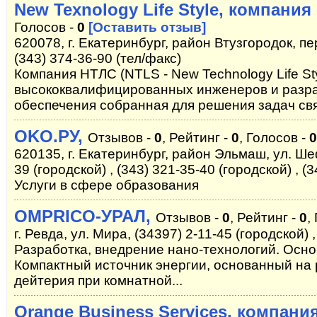
New Texnology Life Style, компания
Голосов -
0
[Оставить отзыв]
620078, г. Екатеринбург, район Втузгородок, пе
(343) 374-36-90 (тел/факс)
Компания НТЛС (NTLS - New Technology Life St
высококвалифицированных инженеров и разра
обеспечения собранная для решения задач свя
OKO.РУ,
Отзывов -
0
, Рейтинг -
0
, Голосов -
0
620135, г. Екатеринбург, район Эльмаш, ул. Шеф
39 (городской) , (343) 321-35-40 (городской) , (
Услуги в сфере образования
OMPRICO-УРАЛ,
Отзывов -
0
, Рейтинг -
0
,
г. Ревда, ул. Мира, (34397) 2-11-45 (городской)
Разработка, внедрение нано-технологий. Осно
Компактный источник энергии, основанный на 
дейтерия при комнатной...
Orange Business Services, компани