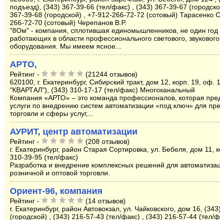
подъезд), (343) 367-39-66 (тел/факс) , (343) 367-39-67 (городской
367-39-68 (городской) , +7-912-266-72-72 (сотовый) Тарасенко С.
266-72-70 (сотовый) Черепанов В.Р.
"8Ом" - компания, сплотившая единомышленников, не один год
работающих в области профессионального светового, звукового
оборудования. Мы имеем ясное...
АРТО,
Рейтинг -
(21244 отзывов)
620100, г. Екатеринбург, Сибирский тракт, дом 12, корп. 19, оф. 1
"КВАРТАЛ"), (343) 310-17-17 (тел/факс) Многоканальный
Компания «АРТО» – это команда профессионалов, которая пре
услуги по внедрению систем автоматизации «под ключ» для пр
торговли и сферы услуг,...
АУРИТ, центр автоматизации
Рейтинг -
(208 отзывов)
г. Екатеринбург, район Старая Сортировка, ул. Бебеля, дом 11, ко
310-39-95 (тел/факс)
Разработка и внедрение комплексных решений для автоматиза
розничной и оптовой торговли.
Ориент-96, компания
Рейтинг -
(14 отзывов)
г. Екатеринбург, район Автовокзал, ул. Чайковского, дом 16, (343
(городской) , (343) 216-57-43 (тел/факс) , (343) 216-57-44 (тел/ф