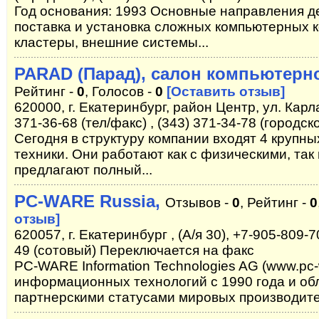
Год основания: 1993 Основные направления д
поставка и установка сложных компьютерных к
кластеры, внешние системы...
PARAD (Парад), салон компьютерн
Рейтинг -
0
, Голосов -
0
[Оставить отзыв]
620000, г. Екатеринбург, район Центр, ул. Карл
371-36-68 (тел/факс) , (343) 371-34-78 (городск
Сегодня в структуру компании входят 4 крупн
техники. Они работают как с физическими, так
предлагают полный...
PC-WARE Russia,
Отзывов -
0
, Рейтинг -
0
отзыв]
620057, г. Екатеринбург , (А/я 30), +7-905-809-7
49 (сотовый) Переключается на факс
PC-WARE Information Technologies AG (www.pc-
информационных технологий с 1990 года и о
партнерскими статусами мировых производителе