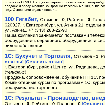
Компания ОРИЕНТ - одна из первых организаций в Екатеринбур
продаже и обслуживанию контрольно-кассовых машин, была соз
году. Основными видами нашей...
100 Гигабит,
Отзывов -
0
, Рейтинг -
0
, Голос
620027, г. Екатеринбург, ул. Азина 21, отдель
ул. Азина., +7 (343) 288-22-90
Наша компания занимается поставками телек
оборудования, серверного оборудования и си
видеонаблюдения,...
1С: Бухучет и Торговля,
Отзывов -
1
, Р
отзывы]
[Оставить отзыв]
г. Екатеринбург, район Центр, ул. Радищева, до
(тел/факс)
Продажа, сопровождение, обучение ПП 1С, пр
Компьютерные курсы по программам 1C, курсы
обслуживание торгового...
1С: Результат - Производство, вне
Отзывов -
0
, Рейтинг -
0
, Голосов -
0
[Оставить