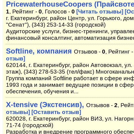
PricewaterhouseCoopers (Прайсвот
1
, Рейтинг -
0
, Голосов -
0
[Читать отзывы]
[О
г. Екатеринбург, район Центр, ул. Горького, дом 
"Сенат"), (343) 253-14-33 (городской)
Аудиторские услуги, бизнес-тренинги, управле
финансовый консалтинг, автоматизация бизне
Softline, компания
Отзывов -
0
, Рейтинг 
отзыв]
620144, г. Екатеринбург, район Автовокзал, ул. 
этаж), (343) 278-53-35 (тел/факс) Многоканаль
Группа компаний Softline работает в сфере и
1993 года и занимает ведущие позиции в сфе
обеспечения, обучения и...
X-tensive (Экстенсив),
Отзывов -
2
, Рейт
отзывы]
[Оставить отзыв]
620028, г. Екатеринбург, район ВИЗ, ул. Нагорна
71-74 (городской)
Разработка и внедрение программного обесп