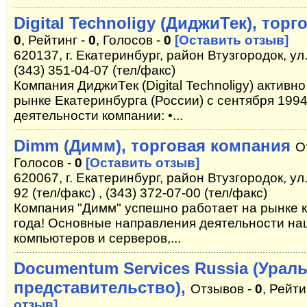
Digital Technoligy (ДиджиТек), тор
0
, Рейтинг -
0
, Голосов -
0
[Оставить отзыв]
620137, г. Екатеринбург, район Втузгородок, ул.
(343) 351-04-07 (тел/факс)
Компания ДиджиТек (Digital Technoligy) актив
рынке Екатеринбурга (России) с сентября 199
деятельности компании: •...
Dimm (Димм), торговая компания
О
Голосов -
0
[Оставить отзыв]
620067, г. Екатеринбург, район Втузгородок, ул.
92 (тел/факс) , (343) 372-07-00 (тел/факс)
Компания "Димм" успешно работает на рынке 
года! Основные направления деятельности на
компьютеров и серверов,...
Documentum Services Russia (Урал
представительство),
Отзывов -
0
, Рейти
отзыв]