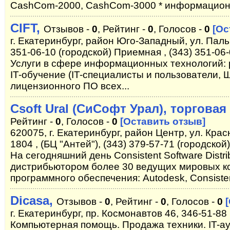
CashCom-2000, CashCom-3000 * информационн
CIFT,
Отзывов -
0
, Рейтинг -
0
, Голосов -
0
[Ос
г. Екатеринбург, район Юго-Западный, ул. Паль
351-06-10 (городской) Приемная , (343) 351-06-
Услуги в сфере информационных технологий: 
IT-обучение (IT-специалисты и пользователи, 
лицензионного ПО всех...
Csoft Ural (СиСофт Урал), торгова
Рейтинг -
0
, Голосов -
0
[Оставить отзыв]
620075, г. Екатеринбург, район Центр, ул. Кра
1804 , (БЦ "Антей"), (343) 379-57-71 (городской)
На сегодняшний день Consistent Software Dist
дистрибьютором более 30 ведущих мировых к
программного обеспечения: Autodesk, Consisten
Dicasa,
Отзывов -
0
, Рейтинг -
0
, Голосов -
0
г. Екатеринбург, пр. Космонавтов 46, 346-51-88
Компьютерная помощь. Продажа техники. IT-а