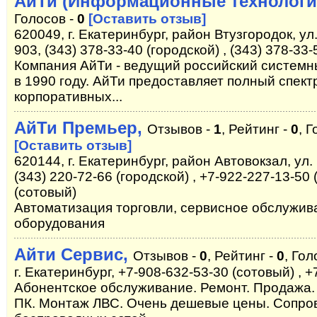
АйТи (Информационные технологи
Голосов -
0
[Оставить отзыв]
620049, г. Екатеринбург, район Втузгородок, ул
903, (343) 378-33-40 (городской) , (343) 378-33-
Компания АйТи - ведущий российский системн
в 1990 году. АйТи предоставляет полный спект
корпоративных...
АйТи Премьер,
Отзывов -
1
, Рейтинг -
0
, 
[Оставить отзыв]
620144, г. Екатеринбург, район Автовокзал, ул.
(343) 220-72-66 (городской) , +7-922-227-13-50 
(сотовый)
Автоматизация торговли, сервисное обслужива
оборудования
Айти Сервис,
Отзывов -
0
, Рейтинг -
0
, Гол
г. Екатеринбург, +7-908-632-53-30 (сотовый) , 
Абонентское обслуживание. Ремонт. Продажа.
ПК. Монтаж ЛВС. Очень дешевые цены. Сопро