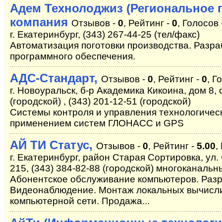
Адем Технолоджиз (Региональное 
компания
Отзывов -
0
, Рейтинг -
0
, Голосов 
г. Екатеринбург, (343) 267-44-25 (тел/факс)
Автоматизация поготовки производства. Разра
программного обеспечения.
АДС-Стандарт,
Отзывов -
0
, Рейтинг -
0
, Г
г. Новоуральск, б-р Академика Кикоина, дом 8, 
(городской) , (343) 201-12-51 (городской)
Системы контроля и управления технологичес
применением систем ГЛОНАСС и GPS
АЙ ТИ Статус,
Отзывов -
0
, Рейтинг -
5.00
,
г. Екатеринбург, район Старая Сортировка, ул.
215, (343) 384-82-88 (городской) многоканальн
Абонентское обслуживание компьютеров. Разр
Видеонаблюдение. Монтаж локальных вычисли
компьютерной сети. Продажа...