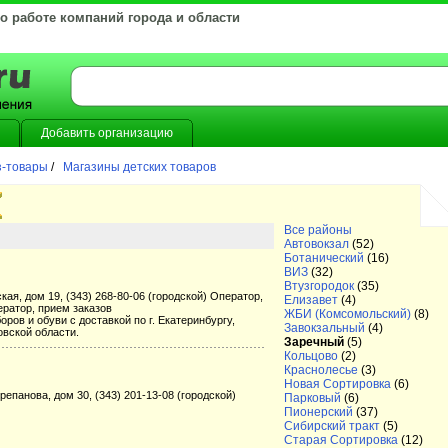
 о работе компаний города и области
Добавить организацию
з-товары
/
Магазины детских товаров
Все районы
Автовокзал
(52)
Ботанический
(16)
ВИЗ
(32)
Втузгородок
(35)
кая, дом 19, (343) 268-80-06 (городской) Оператор,
Елизавет
(4)
ератор, прием заказов
ЖБИ (Комсомольский)
(8)
ров и обуви с доставкой по г. Екатеринбургу,
Завокзальный
(4)
овской области.
Заречный
(5)
Кольцово
(2)
Краснолесье
(3)
Новая Сортировка
(6)
ерепанова, дом 30, (343) 201-13-08 (городской)
Парковый
(6)
Пионерский
(37)
Сибирский тракт
(5)
Старая Сортировка
(12)