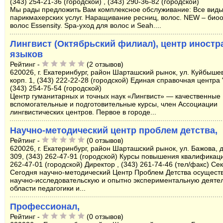
(343) 254-21-36 (городской) , (343) 290-36-82 (городской)
Мы рады предложить Вам комплексное обслуживание: Все вид
парикмахерских услуг. Наращивание ресниц, волос. NEW – био
волос Essensity. Spa-уход для волос и Seah....
Лингвист (Октябрьский филиал), центр иност
языков
Рейтинг -
(2 отзывов)
620026, г. Екатеринбург, район Шарташский рынок, ул. Куйбышев
корп. 1, (343) 222-22-28 (городской) Единая справочная центра "
(343) 254-75-54 (городской)
Центр гуманитарных и точных наук «Лингвист» — качественные
вспомогательные и подготовительные курсы, член Ассоциации
лингвистических центров. Первое в городе...
Научно-методический центр проблем детства,
Рейтинг -
(0 отзывов)
620026, г. Екатеринбург, район Шарташский рынок, ул. Бажова, 
309, (343) 262-47-91 (городской) Курсы повышения квалификаци
262-47-01 (городской) Директор , (343) 261-74-46 (тел/факс) Се
Сегодня научно-методический Центр Проблем Детства осущест
научно-исследовательскую и опытно экспериментальную деятел
области педагогики и...
Профессионал,
Рейтинг -
(0 отзывов)