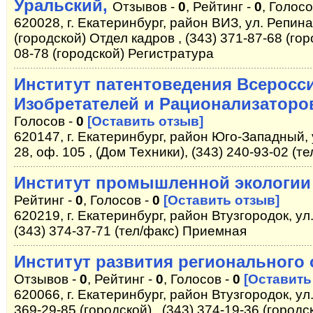
Уральский,
Отзывов -
0
, Рейтинг -
0
, Голосо
620028, г. Екатеринбург, район ВИЗ, ул. Репина
(городской) Отдел кадров , (343) 371-87-68 (го
08-78 (городской) Регистратура
Институт патентоведения Всеросс
Изобретателей и Рационализаторо
Голосов -
0
[Оставить отзыв]
620147, г. Екатеринбург, район Юго-Западный,
28, оф. 105 , (Дом Техники), (343) 240-93-02 (те
Институт промышленной экологии
Рейтинг -
0
, Голосов -
0
[Оставить отзыв]
620219, г. Екатеринбург, район Втузгородок, ул.
(343) 374-37-71 (тел/факс) Приемная
Институт развития регионального 
Отзывов -
0
, Рейтинг -
0
, Голосов -
0
[Оставить
620066, г. Екатеринбург, район Втузгородок, ул
369-29-85 (городской) , (343) 374-19-36 (городск