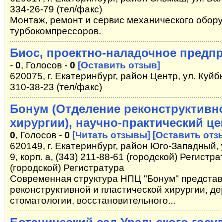
334-26-79 (тел/факс)
Монтаж, ремонт и сервис механического обор
турбокомпрессоров.
Биос, проектно-наладочное предп
-
0
, Голосов -
0
[Оставить отзыв]
620075, г. Екатеринбург, район Центр, ул. Куйб
310-38-23 (тел/факс)
Бонум (Отделение реконструктивн
хирургии), научно-практический ц
0
, Голосов -
0
[Читать отзывы]
[Оставить отз
620149, г. Екатеринбург, район Юго-Западный,
9, корп. а, (343) 211-88-61 (городской) Регистра
(городской) Регистратура
Современная структура НПЦ "Бонум" представ
реконструктивной и пластической хирургии, д
стоматологии, восстановительного...