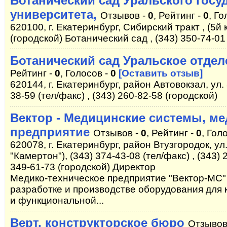
Ботанический сад Уральского госу
университета,
Отзывов -
0
, Рейтинг -
0
, Го
620100, г. Екатеринбург, Сибирский тракт , (5й 
(городской) Ботанический сад , (343) 350-74-0
Ботанический сад Уральское отде
Рейтинг -
0
, Голосов -
0
[Оставить отзыв]
620144, г. Екатеринбург, район Автовокзал, ул.
38-59 (тел/факс) , (343) 260-82-58 (городской)
Вектор - Медицинские системы, ме
предприятие
Отзывов -
0
, Рейтинг -
0
, Гол
620078, г. Екатеринбург, район Втузгородок, ул
"Камертон"), (343) 374-43-08 (тел/факс) , (343) 
349-61-73 (городской) Директор
Медико-техническое предприятие "Вектор-МС"
разработке и производстве оборудования для 
и функциональной...
Верт, конструкторское бюро
Отзывов