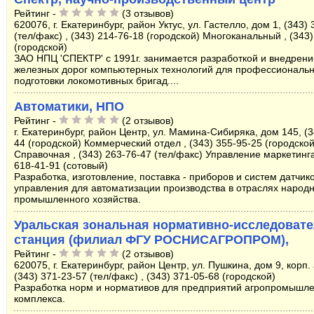
Рейтинг -
(3 отзывов)
620076, г. Екатеринбург, район Уктус, ул. Гастелло, дом 1, (343)
(тел/факс) , (343) 214-76-18 (городской) Многоканальный , (343
(городской)
ЗАО НПЦ 'СПЕКТР' с 1991г. занимается разработкой и внедрени
железных дорог компьютерных технологий для профессиональ
подготовки локомотивных бригад....
Автоматики, НПО
Рейтинг -
(2 отзывов)
г. Екатеринбург, район Центр, ул. Мамина-Сибиряка, дом 145, (3
44 (городской) Коммерческий отдел , (343) 355-95-25 (городской
Справочная , (343) 263-76-47 (тел/факс) Управление маркетинга
618-41-91 (сотовый)
Разработка, изготовление, поставка - приборов и систем датчик
управления для автоматизации производства в отраслях народн
промышленного хозяйства.
Уральская зональная нормативно-исследовате
станция (филиал ФГУ РОСНИСАГРОПРОМ),
Рейтинг -
(2 отзывов)
620075, г. Екатеринбург, район Центр, ул. Пушкина, дом 9, корп. 
(343) 371-23-57 (тел/факс) , (343) 371-05-68 (городской)
Разработка норм и нормативов для предприятий агропромышл
комплекса.