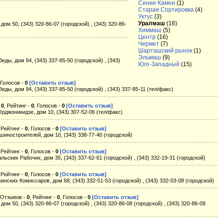
Синие Камни
(1)
Старая Сортировка
(4)
Уктус
(3)
Уралмаш
(16)
дом 50, (343) 320-86-07 (городской) , (343) 320-86-
Химмаш
(5)
Центр
(16)
Чермет
(7)
Шарташский рынок
(1)
Эльмаш
(9)
еды, дом 94, (343) 337-85-50 (городской) , (343)
Юго-Западный
(15)
 Голосов -
0
[Оставить отзыв]
еды, дом 94, (343) 337-85-50 (городской) , (343) 337-85-11 (тел/факс)
-
0
, Рейтинг -
0
, Голосов -
0
[Оставить отзыв]
Орджоникидзе, дом 10, (343) 307-52-06 (тел/факс)
, Рейтинг -
0
, Голосов -
0
[Оставить отзыв]
шиностроителей, дом 10, (343) 338-77-40 (городской)
, Рейтинг -
0
, Голосов -
0
[Оставить отзыв]
льских Рабочих, дом 35, (343) 337-62-61 (городской) , (343) 332-19-31 (городской)
, Рейтинг -
0
, Голосов -
0
[Оставить отзыв]
кинских Комиссаров, дом 68, (343) 332-51-53 (городской) , (343) 332-03-08 (городской)
Отзывов -
0
, Рейтинг -
0
, Голосов -
0
[Оставить отзыв]
дом 50, (343) 320-86-07 (городской) , (343) 320-86-08 (городской) , (343) 320-86-09