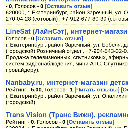
-
0
, Голосов -
0
[Оставить отзыв]
620000, г. Екатеринбург, район Заречный, ул. 
270-04-28 (сотовый) , +7-912-677-80-39 (сотовы
LineSat (ЛайнСэт), интернет-магаз
Голосов -
0
[Оставить отзыв]
г. Екатеринбург, район Заречный, ул. Бебеля, д
(городской) Розничный отдел , +7-904-543-32-0
Продажа телевизионных, спутниковых, эфирны
систем видеонаблюдения, мини АТС. Спутнико
провайдеру).
Nanbaby.ru, интернет-магазин детс
Рейтинг -
5.00
, Голосов -
1
[Читать отзывы]
[О
г. Екатеринбург, район Заречный, ул. Опалихинс
(городской)
Trans Vision (Транс Вижн), рекламн
Рейтинг -
0
, Голосов -
0
[Оставить отзыв]