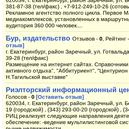
620034, г. Екатеринбург, район Заречный, ул. Б
381-87-38 (тел/факс) , +7-912-249-10-26 (сотов
Рекламное агентство полного цикла. Первое 
медиакомплексов, установленных в маршрутны
аудитория 360 000 человек....
Бур, издательство
Отзывов -
0
, Рейтинг 
отзыв]
г. Екатеринбург, район Заречный, ул. Готвальда,
39-28 (тел/факс)
Размещение на интернет сайтах. Справочники 
активного отдыха", "Аббитуриент", "Центурион 
Н.Тагильской выставке"
Риэлторский информационный це
Голосов -
0
[Оставить отзыв]
620034, г. Екатеринбург, район Заречный, ул. Б
19 (городской) , (343) 293-00-20 (городской) , (
РИЦ реализует следующие направления деят
обеспечение: -ведение мультилистинговой си
рынке недвижимости...