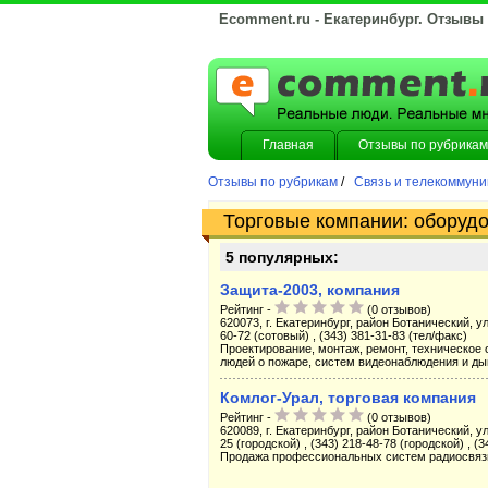
Ecomment.ru - Екатеринбург. Отзывы
Главная
Отзывы по рубрикам
Отзывы по рубрикам
/
Связь и телекоммун
Торговые компании: оборудо
5 популярных:
Защита-2003, компания
Рейтинг -
(0 отзывов)
620073, г. Екатеринбург, район Ботанический, ул.
60-72 (сотовый) , (343) 381-31-83 (тел/факс)
Проектирование, монтаж, ремонт, техническое
людей о пожаре, систем видеонаблюдения и ды
Комлог-Урал, торговая компания
Рейтинг -
(0 отзывов)
620089, г. Екатеринбург, район Ботанический, ул
25 (городской) , (343) 218-48-78 (городской) , (
Продажа профессиональных систем радиосвязи