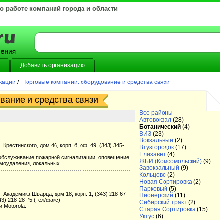
 о работе компаний города и области
Добавить организацию
икации
/
Торговые компании: оборудование и средства связи
вание и средства связи
Все районы
Автовокзал
(28)
Ботанический
(4)
ВИЗ
(23)
Вокзальный
(2)
 Крестинского, дом 46, корп. б, оф. 49, (343) 345-
Втузгородок
(17)
Елизавет
(4)
 обслуживание пожарной сигнализации, оповещение
ЖБИ (Комсомольский)
(9)
моудаления, локальных...
Завокзальный
(9)
Кольцово
(2)
Новая Сортировка
(2)
Парковый
(5)
. Академика Шварца, дом 18, корп. 1, (343) 218-67-
Пионерский
(11)
343) 218-28-75 (тел/факс)
Сибирский тракт
(2)
 Motorola.
Старая Сортировка
(15)
Уктус
(6)