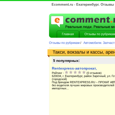
Ecomment.ru - Екатеринбург. Отзывы
Главная
Отзывы по рубрикам
Отзывы по рубрикам
/
Автомобили. Запчаст
Такси, вокзалы и кассы, аре
5 популярных:
Rentexpress-автопрокат,
Рейтинг -
(0 отзывов)
620034, г. Екатеринбург, район Заречный, ул. Гот
(городской)
Под брендом RENTEXPRESS.RU – ПРОКАТ АВТО.
без водителя лучших мировых производителей To
импортных...