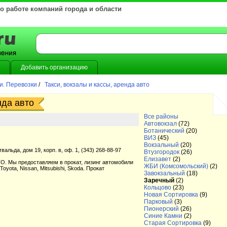
 о работе компаний города и области
Добавить организацию
и. Перевозки
/
Такси, вокзалы и кассы, аренда авто
нда авто
Все районы
Автовокзал
(72)
Ботанический
(20)
ВИЗ
(45)
Вокзальный
(20)
вальда, дом 19, корп. в, оф. 1, (343) 268-88-97
Втузгородок
(26)
Елизавет
(2)
 Мы предоставляем в прокат, лизинг автомобили
ЖБИ (Комсомольский)
(2)
yota, Nissan, Mitsubishi, Skoda. Прокат
Завокзальный
(18)
Заречный
(2)
Кольцово
(23)
Новая Сортировка
(9)
Парковый
(3)
Пионерский
(26)
Синие Камни
(2)
Старая Сортировка
(9)