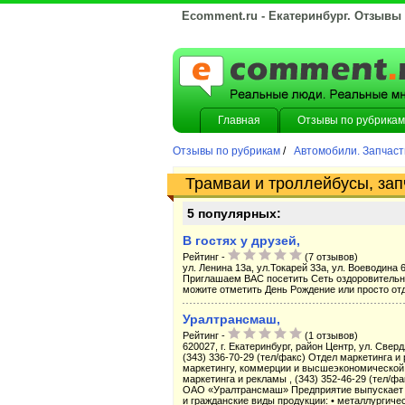
Ecomment.ru - Екатеринбург. Отзывы
Главная
Отзывы по рубрикам
Отзывы по рубрикам
/
Автомобили. Запчаст
Трамваи и троллейбусы, запч
5 популярных:
В гостях у друзей,
Рейтинг -
(7 отзывов)
ул. Ленина 13а, ул.Токарей 33а, ул. Воеводина 6
Приглашаем ВАС посетить Сеть оздоровитель
можите отметить День Рождение или просто отдо
Уралтрансмаш,
Рейтинг -
(1 отзывов)
620027, г. Екатеринбург, район Центр, ул. Сверд
(343) 336-70-29 (тел/факс) Отдел маркетинга и 
маркетингу, коммерции и высшеэкономической д
маркетинга и рекламы , (343) 352-46-29 (тел/ф
ОАО «Уралтрансмаш» Предприятие выпускает 
и гражданские виды продукции: • металлургичес