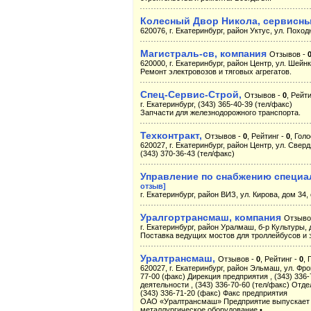
Колесный Двор Никола, сервисны
620076, г. Екатеринбург, район Уктус, ул. Поход
Магистраль-св, компания
Отзывов -
620000, г. Екатеринбург, район Центр, ул. Шейнк
Ремонт электровозов и тяговых агрегатов.
Спец-Сервис-Строй,
Отзывов -
0
, Рейт
г. Екатеринбург, (343) 365-40-39 (тел/факс)
Запчасти для железнодорожного транспорта.
Техконтракт,
Отзывов -
0
, Рейтинг -
0
, Гол
620027, г. Екатеринбург, район Центр, ул. Свердл
(343) 370-36-43 (тел/факс)
Управление по снабжению специ
отзыв]
г. Екатеринбург, район ВИЗ, ул. Кирова, дом 34, 
Уралгортрансмаш, компания
Отзыво
г. Екатеринбург, район Уралмаш, б-р Культуры, д
Поставка ведущих мостов для троллейбусов и э
Уралтрансмаш,
Отзывов -
0
, Рейтинг -
0
, 
620027, г. Екатеринбург, район Эльмаш, ул. Фро
77-00 (факс) Дирекция предприятия , (343) 33
деятельности , (343) 336-70-60 (тел/факс) Отде
(343) 336-71-20 (факс) Факс предприятия
ОАО «Уралтрансмаш» Предприятие выпускает с
металлургическое оборудование •...