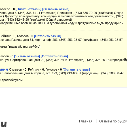
Голосов -
0
[Читать отзывы]
[Оставить отзыв]
лова, дом 6, (343) 336-71-11 (тел/факс) Приемная , (343) 336-70-29 (тел/факс) Отдел
акс) Директор по маркетингу, коммерции и высшеэкономической деятельности , (343)
мы , (343) 352-46-29 (тел/факс) Общий заводской
овременные боевые машины на гусеничном ходу и гражданские виды продукции: •
 Рейтинг -
0
, Голосов -
0
[Оставить отзыв]
тепана Разина, дом 61, корп. а, оф. 201, (343) 251-28-07 (тел/факс) , (343) 251-28-57
орта (трамвай, троллейбус).
олосов -
0
[Читать отзывы]
[Оставить отзыв]
а, ул. Сортировочная, дом 22, (343) 323-24-99 (тел/факс) , (343) 323-25-13 (городской)
ания
Отзывов -
0
, Рейтинг -
0
, Голосов -
0
[Оставить отзыв]
. Завокзальная, дом 4, корп. а, оф. 123, (343) 219-63-31 (городской) , (343) 380-08-47
и троллейбусам.
Главная
Отзывы по рубр