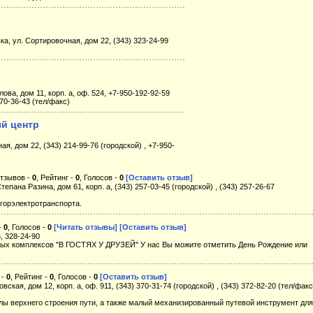
ка, ул. Сортировочная, дом 22, (343) 323-24-99
лова, дом 11, корп. а, оф. 524, +7-950-192-92-59
370-36-43 (тел/факс)
й центр
ая, дом 22, (343) 214-99-76 (городской) , +7-950-
тзывов -
0
, Рейтинг -
0
, Голосов -
0
[Оставить отзыв]
тепана Разина, дом 61, корп. а, (343) 257-03-45 (городской) , (343) 257-26-67
горэлектротранспорта.
-
0
, Голосов -
0
[Читать отзывы]
[Оставить отзыв]
, 328-24-90
ых комплексов "В ГОСТЯХ У ДРУЗЕЙ" У нас Вы можите отметить День Рождение или
 -
0
, Рейтинг -
0
, Голосов -
0
[Оставить отзыв]
вская, дом 12, корп. а, оф. 911, (343) 370-31-74 (городской) , (343) 372-82-20 (тел/факс
лы верхнего строения пути, а также малый механизированный путевой инструмент для