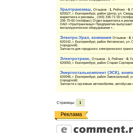
Уралтрансмаш,
Отзывов -
1
, Рейтинг -
0
, 
620027, г. Екатеринбург, район Центр, ул. Сверд
маркетинга и рекламы , (343) 336-71-50 (тел/ф
336-70-60 (тел/факс) Отдел маркетинга и рекла
ОАО «Уралтрансмаш» Предприятие выпускает с
металлургическое оборудование •...
Электро-Урал, компания
Отзывов -
0
,
620142, г. Екатеринбург, район Автовокзал, ул. С
(городской)
Запчасти для городского электрического трансп
Электротранс,
Отзывов -
1
, Рейтинг -
0
, Г
620050, г. Екатеринбург, район Старая Сортировк
Энергосталькомплект (ЭСК), комп
620046, г. Екатеринбург, район Завокзальный, ул
(городской)
Запчасти к грузовым автомобилям, автобусам 
Страницы:
1
Реклама