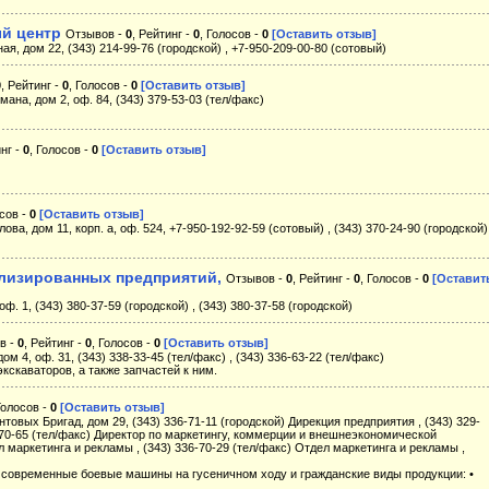
й центр
Отзывов -
0
, Рейтинг -
0
, Голосов -
0
[Оставить отзыв]
ная, дом 22, (343) 214-99-76 (городской) , +7-950-209-00-80 (сотовый)
0
, Рейтинг -
0
, Голосов -
0
[Оставить отзыв]
мана, дом 2, оф. 84, (343) 379-53-03 (тел/факс)
инг -
0
, Голосов -
0
[Оставить отзыв]
осов -
0
[Оставить отзыв]
ова, дом 11, корп. а, оф. 524, +7-950-192-92-59 (сотовый) , (343) 370-24-90 (городской) 
ализированных предприятий,
Отзывов -
0
, Рейтинг -
0
, Голосов -
0
[Оставит
оф. 1, (343) 380-37-59 (городской) , (343) 380-37-58 (городской)
в -
0
, Рейтинг -
0
, Голосов -
0
[Оставить отзыв]
ом 4, оф. 31, (343) 338-33-45 (тел/факс) , (343) 336-63-22 (тел/факс)
кскаваторов, а также запчастей к ним.
Голосов -
0
[Оставить отзыв]
нтовых Бригад, дом 29, (343) 336-71-11 (городской) Дирекция предприятия , (343) 329-
6-70-65 (тел/факс) Директор по маркетингу, коммерции и внешнеэкономической
л маркетинга и рекламы , (343) 336-70-29 (тел/факс) Отдел маркетинга и рекламы ,
овременные боевые машины на гусеничном ходу и гражданские виды продукции: •