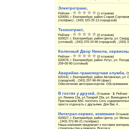
Электротранс,
Рейтинг -
(1 отзывов)
620050, г. Екатеринбург, район Старая Сортиров
(тел/факс) , (343) 323-25-13 (городской)
Техконтракт,
Рейтинг -
(0 отзывов)
620027, г. Екатеринбург, район Центр, ул. Сверд
(сотовый) , (343) 370-24-90 (городской) , (343) 
Колесный Двор Никола, сервисны
Рейтинг -
(0 отзывов)
620076, г. Екатеринбург, район Уктус, ул. Походн
209-00-80 (сотовый)
Аварийно-транспортная служба,
О
620142, г. Екатеринбург, район Автовокзал, ул. С
(городской) , (343) 257-96-84 (факс)
Обеспечение автотранспортом. Обслуживание 
В гостях у друзей,
Отзывов -
3
, Рейтинг 
ул. Ленина 13а, ул.Токарей 33а, ул. Воеводина 6
Приглашаем ВАС посетить Сеть оздоровительн
просто отдохнуть с друзьями. Для Вас 4...
Интеграл-сервис, компания
Отзывов
620027, г. Екатеринбург, район Центр, ул. Мелько
, (343) 372-80-21 (тел/факс)
Наша компания предлагает к поставке материа
строительства и ремонта. Всегда в...