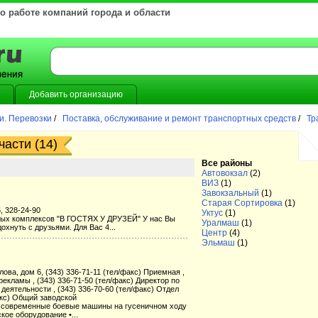
 о работе компаний города и области
Добавить организацию
и. Перевозки
/
Поставка, обслуживание и ремонт транспортных средств
/
Тр
асти (14)
Все районы
Автовокзал
(2)
ВИЗ
(1)
Завокзальный
(1)
Старая Сортировка
(1)
, 328-24-90
Уктус
(1)
ных комплексов "В ГОСТЯХ У ДРУЗЕЙ" У нас Вы
Уралмаш
(1)
хнуть с друзьями. Для Вас 4...
Центр
(4)
Эльмаш
(1)
лова, дом 6, (343) 336-71-11 (тел/факс) Приемная ,
рекламы , (343) 336-71-50 (тел/факс) Директор по
еятельности , (343) 336-70-60 (тел/факс) Отдел
акс) Общий заводской
современные боевые машины на гусеничном ходу
кое оборудование •...