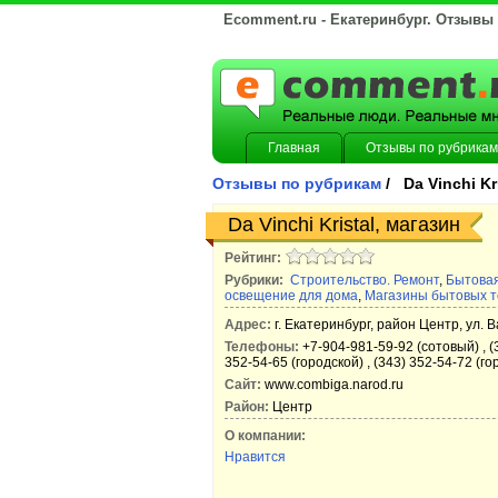
Ecomment.ru - Екатеринбург. Отзывы
Главная
Отзывы по рубрикам
Отзывы по рубрикам
/ Da Vinchi Kr
Da Vinchi Kristal, магазин
Рейтинг:
Рубрики:
Строительство. Ремонт
,
Бытовая
освещение для дома
,
Магазины бытовых т
Адрес:
г. Екатеринбург, район Центр, ул. Ва
Телефоны:
+7-904-981-59-92 (сотовый) , (3
352-54-65 (городской) , (343) 352-54-72 (го
Сайт:
www.combiga.narod.ru
Район:
Центр
О компании:
Нравится