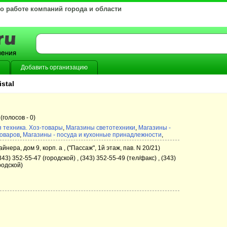
 о работе компаний города и области
Добавить организацию
istal
(голосов -
0)
 техника. Хоз-товары
,
Магазины светотехники
,
Магазины -
оваров
,
Магазины - посуда и кухонные принадлежности
,
йнера, дом 9, корп. а , ("Пассаж", 1й этаж, пав. N 20/21)
43) 352-55-47 (городской) , (343) 352-55-49 (тел/факс) , (343)
родской)