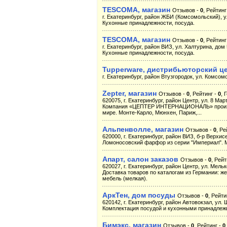
TESCOMA, магазин
Отзывов -
0
, Рейтинг
г. Екатеринбург, район ЖБИ (Комсомольский), у
Кухонные принадлежности, посуда.
TESCOMA, магазин
Отзывов -
0
, Рейтинг
г. Екатеринбург, район ВИЗ, ул. Халтурина, дом 
Кухонные принадлежности, посуда.
Tupperware, дистрибьюторский ц
г. Екатеринбург, район Втузгородок, ул. Комсомо
Zepter, магазин
Отзывов -
0
, Рейтинг -
0
, 
620075, г. Екатеринбург, район Центр, ул. 8 Мар
Компания «ЦЕПТЕР ИНТЕРНАЦИОНАЛЬ» производ
мире. Монте-Карло, Мюнхен, Париж,...
Альпенволле, магазин
Отзывов -
0
, Ре
620000, г. Екатеринбург, район ВИЗ, б-р Верхис
Ломоносовский фарфор из серии "Империал". 
Апарт, салон заказов
Отзывов -
0
, Рейт
620027, г. Екатеринбург, район Центр, ул. Мельк
Доставка товаров по каталогам из Германии: ж
мебель (мелкая).
АркТен, дом посуды
Отзывов -
0
, Рейти
620142, г. Екатеринбург, район Автовокзал, ул. Щ
Комплектация посудой и кухонными принадлежн
Бимэкс, магазин
Отзывов -
0
, Рейтинг -
0