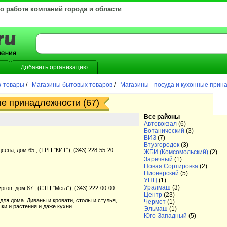
 о работе компаний города и области
Добавить организацию
з-товары
/
Магазины бытовых товаров
/
Магазины - посуда и кухонные прин
ые принадлежности (67)
Все районы
Автовокзал
(6)
Ботанический
(3)
ВИЗ
(7)
Втузгородок
(3)
сена, дом 65 , (ТРЦ "КИТ"), (343) 228-55-20
ЖБИ (Комсомольский)
(2)
Заречный
(1)
Новая Сортировка
(2)
Пионерский
(5)
УНЦ
(1)
Уралмаш
(3)
ргов, дом 87 , (СТЦ "Мега"), (343) 222-00-00
Центр
(23)
ля дома. Диваны и кровати, столы и стулья,
Чермет
(1)
ки и растения и даже кухни...
Эльмаш
(1)
Юго-Западный
(5)