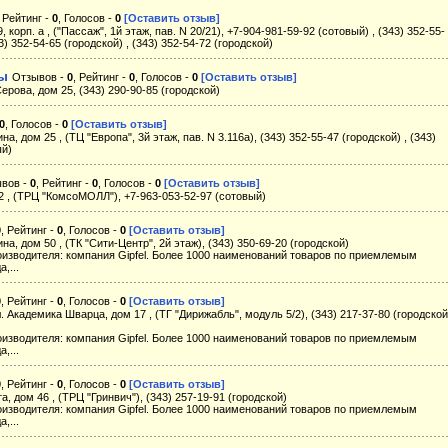
, Рейтинг -
0
, Голосов -
0
[Оставить отзыв]
, корп. а , ("Пассаж", 1й этаж, пав. N 20/21), +7-904-981-59-92 (сотовый) , (343) 352-55-
43) 352-54-65 (городской) , (343) 352-54-72 (городской)
ды
Отзывов -
0
, Рейтинг -
0
, Голосов -
0
[Оставить отзыв]
Серова, дом 25, (343) 290-90-85 (городской)
0
, Голосов -
0
[Оставить отзыв]
на, дом 25 , (ТЦ "Европа", 3й этаж, пав. N 3.116а), (343) 352-55-47 (городской) , (343)
ый)
вов -
0
, Рейтинг -
0
, Голосов -
0
[Оставить отзыв]
 2 , (ТРЦ "КомсоМОЛЛ"), +7-963-053-52-97 (сотовый)
0
, Рейтинг -
0
, Голосов -
0
[Оставить отзыв]
ина, дом 50 , (ТК "Сити-Центр", 2й этаж), (343) 350-69-20 (городской)
оизводителя: компания Gipfel. Более 1000 наименований товаров по приемлемым
,...
0
, Рейтинг -
0
, Голосов -
0
[Оставить отзыв]
л. Академика Шварца, дом 17 , (ТГ "Дирижабль", модуль 5/2), (343) 217-37-80 (городской
оизводителя: компания Gipfel. Более 1000 наименований товаров по приемлемым
,...
0
, Рейтинг -
0
, Голосов -
0
[Оставить отзыв]
а, дом 46 , (ТРЦ "Гринвич"), (343) 257-19-91 (городской)
оизводителя: компания Gipfel. Более 1000 наименований товаров по приемлемым
,...