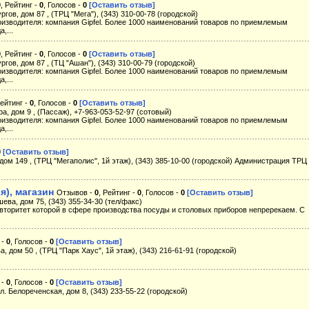
0
, Рейтинг -
0
, Голосов -
0
[Оставить отзыв]
ргов, дом 87 , (ТРЦ "Мега"), (343) 310-00-78 (городской)
оизводителя: компания Gipfel. Более 1000 наименований товаров по приемлемым
,...
0
, Рейтинг -
0
, Голосов -
0
[Оставить отзыв]
ргов, дом 87 , (ТЦ "Ашан"), (343) 310-00-79 (городской)
оизводителя: компания Gipfel. Более 1000 наименований товаров по приемлемым
,...
Рейтинг -
0
, Голосов -
0
[Оставить отзыв]
ра, дом 9 , (Пассаж), +7-963-053-52-97 (сотовый)
оизводителя: компания Gipfel. Более 1000 наименований товаров по приемлемым
,...
0
[Оставить отзыв]
, дом 149 , (ТРЦ "Мегаполис", 1й этаж), (343) 385-10-00 (городской) Администрация ТРЦ
я), магазин
Отзывов -
0
, Рейтинг -
0
, Голосов -
0
[Оставить отзыв]
шева, дом 75, (343) 355-34-30 (тел/факс)
 авторитет которой в сфере производства посуды и столовых приборов непререкаем. С
 -
0
, Голосов -
0
[Оставить отзыв]
, дом 50 , (ТРЦ "Парк Хаус", 1й этаж), (343) 216-61-91 (городской)
 -
0
, Голосов -
0
[Оставить отзыв]
л. Белореченская, дом 8, (343) 233-55-22 (городской)