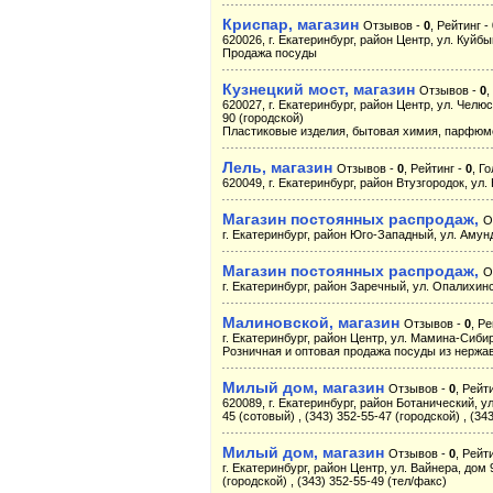
Криспар, магазин
Отзывов -
0
, Рейтинг -
620026, г. Екатеринбург, район Центр, ул. Куйбы
Продажа посуды
Кузнецкий мост, магазин
Отзывов -
0
,
620027, г. Екатеринбург, район Центр, ул. Челюск
90 (городской)
Пластиковые изделия, бытовая химия, парфюме
Лель, магазин
Отзывов -
0
, Рейтинг -
0
, Г
620049, г. Екатеринбург, район Втузгородок, ул
Магазин постоянных распродаж,
О
г. Екатеринбург, район Юго-Западный, ул. Амунд
Магазин постоянных распродаж,
О
г. Екатеринбург, район Заречный, ул. Опалихинск
Малиновской, магазин
Отзывов -
0
, Р
г. Екатеринбург, район Центр, ул. Мамина-Сибиря
Розничная и оптовая продажа посуды из нерж
Милый дом, магазин
Отзывов -
0
, Рейт
620089, г. Екатеринбург, район Ботанический, у
45 (сотовый) , (343) 352-55-47 (городской) , (34
Милый дом, магазин
Отзывов -
0
, Рейт
г. Екатеринбург, район Центр, ул. Вайнера, дом 9
(городской) , (343) 352-55-49 (тел/факс)