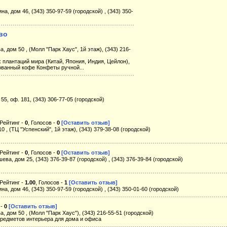
на, дом 46, (343) 350-97-59 (городской) , (343) 350-
во
, дом 50 , (Молл "Парк Хаус", 1й этаж), (343) 216-
плантаций мира (Китай, Япония, Индия, Цейлон),
ованный кофе Конфеты ручной...
55, оф. 181, (343) 306-77-05 (городской)
 Рейтинг -
0
, Голосов -
0
[Оставить отзыв]
0 , (ТЦ "Успенский", 1й этаж), (343) 379-38-08 (городской)
 Рейтинг -
0
, Голосов -
0
[Оставить отзыв]
ева, дом 25, (343) 376-39-87 (городской) , (343) 376-39-84 (городской)
 Рейтинг -
1.00
, Голосов -
1
[Оставить отзыв]
на, дом 46, (343) 350-97-59 (городской) , (343) 350-01-60 (городской)
 -
0
[Оставить отзыв]
, дом 50 , (Молл "Парк Хаус"), (343) 216-55-51 (городской)
предметов интерьера для дома и офиса