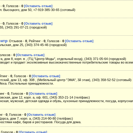
 -
0
, Голосов -
0
[Оставить отзыв]
л. Высоцкого, дом 50, +7-919-385-30-65 (сотовый)
 -
0
, Голосов -
0
[Оставить отзыв]
55, (343) 291-07-21 (городской)
ентр
Отзывов -
0
, Рейтинг -
0
, Голосов -
0
[Оставить отзыв]
льская, дом 25, (343) 374-45-46 (городской)
Голосов -
0
[Оставить отзыв]
та, дом 8, корп. в , (ТЦ "Центр Моды", отдельный вход), (343) 371-05-64 (городской)
ит и продает эксклюзивные высококачественные потребительские товары во всем
йтинг -
0
, Голосов -
0
[Оставить отзыв]
етский, дом 13, оф. 308 , (Мебельный центр "ЭМА", 3й этаж), (343) 358-52-52 (сотовый)
Меха. Постельные принадлежности.
инг -
0
, Голосов -
0
[Оставить отзыв]
овская, дом 12, корп. а, оф. 601, (343) 353-21-14 (тел/факс)
енская, мужская, детская одежда и обувь, кухонные принадлежности, посуда, корпусна
нг -
0
, Голосов -
0
[Оставить отзыв]
орса, дом 7, корп. а, (343) 214-90-80 (тел/факс)
остями кафе, баров и ресторанов. Посуда для дома.
, Голосов -
0
[Оставить отзыв]