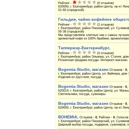
Рейтинг -
(0 отзывов)
620000, г. Екатеринбург, район Центр, пр-кт Лени
01-60 (городской)
Гильдия, чайно-кофейное общест
Рейтинг -
(2 отзывов)
г. Екатеринбург, район Пионерский, ул. Сулимова
55-38 (городской)
Мы представляем элитные чаи с самых лучших 
ароматный кофе из 100% Арабики, ароматизир
Таппервэр-Екатеринбург,
Рейтинг -
(0 отзывов)
г. Екатеринбург, район Эльмаш, ул. Стачек, дом 
Розничная продажа посуды. Интернет-магазин.
Bogemia-Studio, магазин
Отзывов -
0
,
г. Екатеринбург, район Центр, ул. Вайнера, дом 1
Изделия из хрусталя, посуда.
Bogemia-Studio, магазин
Отзывов -
0
,
620014, г. Екатеринбург, район Центр, ул. Малыш
Светильники, посуда, сувениры.
Bogemia-Studio, магазин
Отзывов -
0
,
620000, г. Екатеринбург, район Центр, пр-кт Лени
BOHEMIA,
Отзывов -
0
, Рейтинг -
0
, Голосов
г. Екатеринбург, район Пионерский, ул. Сулимова
Широкий выбор посуды, подарков, сувениров, 