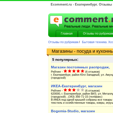
Ecomment.ru - Екатеринбург. Отзывы
Главная
Отзывы по рубрикам
Отзывы по рубрикам
/
Бытовая техника. Хо
Магазины - посуда и кухонн
5 популярных:
Магазин постоянных распродаж,
Рейтинг -
(6 отзывов)
г. Екатеринбург, район Юго-Западный, ул. Амунд
(городской)
ИКЕА-Екатеринбург, магазин
Рейтинг -
(6 отзывов)
620000, г. Екатеринбург, район ВИЗ, ул. Металлу
(городской) , (343) 356-71-15 (тел/факс)
В ИКЕА под одной крышей собраны все товары д
текстиль и хозяйственные товары, ковры, игруш
Bogemia-Studio, магазин