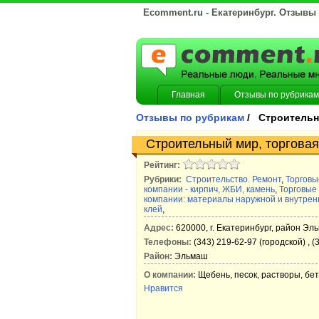
Ecomment.ru - Екатеринбург. Отзывы
Главная
Отзывы по рубрикам
Отзывы по рубрикам
/ Строитель
Строительный мир, торгова
Рейтинг:
Рубрики:
Строительство. Ремонт
,
Торговы
компании - кирпич, ЖБИ, камень
,
Торговые
компании: материалы наружной и внутрен
клей
,
Адрес:
620000, г. Екатеринбург, район Эль
Телефоны:
(343) 219-62-97 (городской) , (
Район:
Эльмаш
О компании:
Щебень, песок, растворы, бет
Нравится