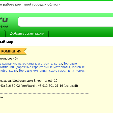
 о работе компаний города и области
Добавить организацию
ный мир
я компания
(голосов -
0)
е компании: материалы для строительства
,
Торговые
 компании - дорожные строительные материалы
,
Торговые
ней отделки
,
Торговые компании - сухие смеси, шпатлевки,
маш, ул. Шефская, дом 3, корп. а, оф. 19
343) 216-80-02 (тел/факс) , +7-912-601-21-16 (сотовый)
он.