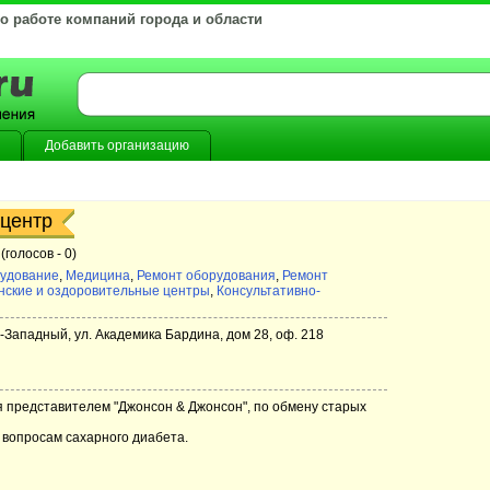
 о работе компаний города и области
Добавить организацию
 центр
(голосов -
0)
рудование
,
Медицина
,
Ремонт оборудования
,
Ремонт
ские и оздоровительные центры
,
Консультативно-
о-Западный, ул. Академика Бардина, дом 28, оф. 218
ся представителем "Джонсон & Джонсон", по обмену старых
 вопросам сахарного диабета.