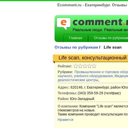
Ecomment.ru - Екатеринбург. Отзывы
Главная
Отзывы по рубрикам
Отзывы по рубрикам
/ Life scan
Life scan, консультационный
Рейтинг:
Рубрики:
Промышленное и торговое обо
научного, учебного оборудования
,
Медицин
диагностические центры
,
Адрес:
620146, г. Екатеринбург, район Юг
Телефоны:
(343) 359-59-29 (тел/факс)
Район:
Юго-Западный
О компании:
Компания "Life scan" являет
глюкометров на новые.
Также компания проводит консультации по
Нравится