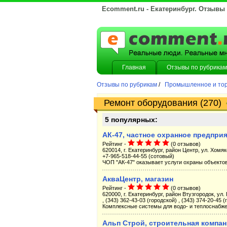
Ecomment.ru - Екатеринбург. Отзывы
Главная
Отзывы по рубрикам
Отзывы по рубрикам
/
Промышленное и тор
Ремонт оборудования (270)
5 популярных:
АК-47, частное охранное предпри
Рейтинг -
(0 отзывов)
620014, г. Екатеринбург, район Центр, ул. Хомяко
+7-965-518-44-55 (сотовый)
ЧОП "АК-47" оказывает услуги охраны объекто
АкваЦентр, магазин
Рейтинг -
(0 отзывов)
620000, г. Екатеринбург, район Втузгородок, ул
, (343) 362-43-03 (городской) , (343) 374-20-45 
Комплексные системы для водо- и теплоснабже
Альп Строй, строительная компа