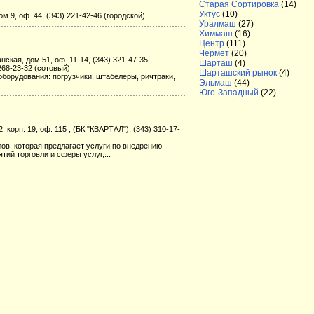
Старая Сортировка
(14)
Уктус
(10)
ом 9, оф. 44, (343) 221-42-46 (городской)
Уралмаш
(27)
Химмаш
(16)
Центр
(111)
Чермет
(20)
нская, дом 51, оф. 11-14, (343) 321-47-35
Шарташ
(4)
 268-23-32 (сотовый)
Шарташский рынок
(4)
борудования: погрузчики, штабелеры, ричтраки,
Эльмаш
(44)
Юго-Западный
(22)
, корп. 19, оф. 115 , (БК "КВАРТАЛ"), (343) 310-17-
в, которая предлагает услуги по внедрению
ий торговли и сферы услуг,...