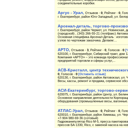
соединительные коробки.
Аргус - Урал,
Отзывов -
0
, Рейтинг -
0
, Гол
г. Екатеринбург, район Юго-Западный, ул. Белор
Арсенал-деталь, торгово-произв
г. Екатеринбург, район Чермет, ул. Новинская, до
(городской) , (343) 266-55-21 (тел/факс) Автома
Основная специфика Арсенал-Деталь : изготовл
узлов по чертежам заказчика. Делаем:...
АРТО,
Отзывов -
3
, Рейтинг -
0
, Голосов -
0
[
620100, г. Екатеринбург, Сибирский тракт, дом 1
Компания «АРТО» – это команда профессионало
предприятий торговли и сферы услуг,...
АСВ-Кристалл, центр техническо
0
, Голосов -
0
[Оставить отзыв]
620130, г. Екатеринбург, район Автовокзал, ул. 
Весы, кассы, ремонт и продажа, сервисное обс
АСИ-Екатеринбург, торгово-серв
620075, г. Екатеринбург, район Центр, ул. Белинс
Основное направление деятельности Корпораци
оборудования (промышленные весы, вагонные.
АТЛАС-Урал,
Отзывов -
0
, Рейтинг -
0
, Гол
620010, г. Екатеринбург, район Химмаш, ул. Черн
+7-904-980-69-36 (сотовый)
Гидроманипулятор Rico М-5, пресса пакетиров
прессов БА-1330, Rico, с заменой насоса на нов