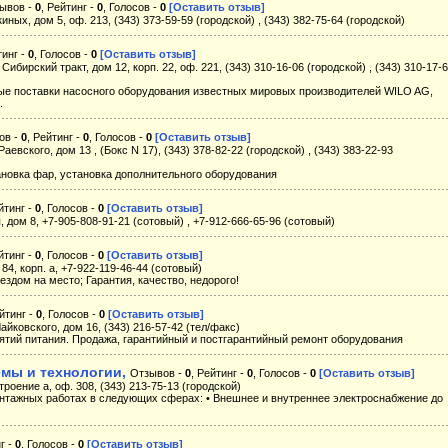
ывов -
0
, Рейтинг -
0
, Голосов -
0
[Оставить отзыв]
иных, дом 5, оф. 213, (343) 373-59-59 (городской) , (343) 382-75-64 (городской)
тинг -
0
, Голосов -
0
[Оставить отзыв]
Сибирский тракт, дом 12, корп. 22, оф. 221, (343) 310-16-06 (городской) , (343) 310-17-
ые поставки насосного оборудования известных мировых производителей WILO AG,
.
ов -
0
, Рейтинг -
0
, Голосов -
0
[Оставить отзыв]
Раевского, дом 13 , (Бокс N 17), (343) 378-82-22 (городской) , (343) 383-22-93
ановка фар, установка дополнительного оборудования
йтинг -
0
, Голосов -
0
[Оставить отзыв]
я, дом 8, +7-905-808-91-21 (сотовый) , +7-912-666-65-96 (сотовый)
йтинг -
0
, Голосов -
0
[Оставить отзыв]
 84, корп. а, +7-922-119-46-44 (сотовый)
здом на место; Гарантия, качество, недорого!
ейтинг -
0
, Голосов -
0
[Оставить отзыв]
Чайковского, дом 16, (343) 216-57-42 (тел/факс)
иятий питания. Продажа, гарантийный и постгарантийный ремонт оборудования
мы и технологии,
Отзывов -
0
, Рейтинг -
0
, Голосов -
0
[Оставить отзыв]
строение а, оф. 308, (343) 213-75-13 (городской)
нтажных работах в следующих сферах: • Внешнее и внутреннее электроснабжение до
г -
0
, Голосов -
0
[Оставить отзыв]