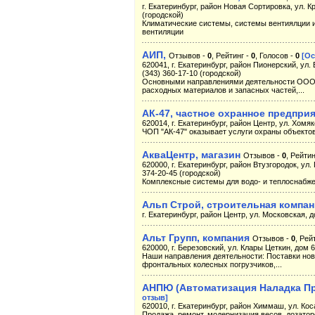
г. Екатеринбург, район Новая Сортировка, ул. Кр
(городской)
Климатические системы, системы вентиялции и
вентиляции
АИП,
Отзывов -
0
, Рейтинг -
0
, Голосов -
0
[Ос
620041, г. Екатеринбург, район Пионерский, ул. Б
(343) 360-17-10 (городской)
Основными направлениями деятельности ООО "
расходных материалов и запасных частей,...
АК-47, частное охранное предпри
620014, г. Екатеринбург, район Центр, ул. Хомяк
ЧОП "АК-47" оказывает услуги охраны объекто
АкваЦентр, магазин
Отзывов -
0
, Рейтин
620000, г. Екатеринбург, район Втузгородок, ул.
374-20-45 (городской)
Комплексные системы для водо- и теплоснабже
Альп Строй, строительная компа
г. Екатеринбург, район Центр, ул. Московская, д
Альт Групп, компания
Отзывов -
0
, Рей
620000, г. Березовский, ул. Клары Цеткин, дом 65
Наши направления деятельности: Поставки ново
фронтальных колесных погрузчиков,...
АНПЮ (Автоматизация Наладка П
отзыв]
620010, г. Екатеринбург, район Химмаш, ул. Коса
Продажа, ремонт, модернизация весов, дозатор