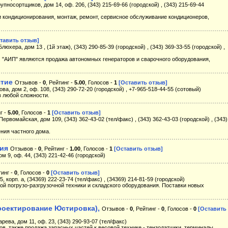
упносортщиков, дом 14, оф. 206, (343) 215-69-66 (городской) , (343) 215-69-44
 кондиционирования, монтаж, ремонт, сервисное обслуживание кондиционеров,
тавить отзыв]
люхера, дом 13 , (1й этаж), (343) 290-85-39 (городской) , (343) 369-33-55 (городской) ,
АИП" являются продажа автономных генераторов и сварочного оборудования,
ятие
Отзывов -
0
, Рейтинг -
5.00
, Голосов -
1
[Оставить отзыв]
ова, дом 2, оф. 108, (343) 290-72-20 (городской) , +7-965-518-44-55 (сотовый)
в любой сложности.
г -
5.00
, Голосов -
1
[Оставить отзыв]
 Первомайская, дом 109, (343) 362-43-02 (тел/факс) , (343) 362-43-03 (городской) , (343)
ния частного дома.
ния
Отзывов -
0
, Рейтинг -
1.00
, Голосов -
1
[Оставить отзыв]
ом 9, оф. 44, (343) 221-42-46 (городской)
тинг -
0
, Голосов -
0
[Оставить отзыв]
, корп. а, (34369) 222-23-74 (тел/факс) , (34369) 214-81-59 (городской)
й погрузо-разгрузочной техники и складского оборудования. Поставки новых
роектирование Юстировка),
Отзывов -
0
, Рейтинг -
0
, Голосов -
0
[Оставить
рева, дом 11, оф. 23, (343) 290-93-07 (тел/факс)
ов. также продажа запасных частей к весовой технике - тензодатчики, терминалы,