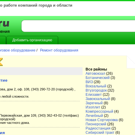
 о работе компаний города и области
Добавить организацию
говое оборудование
/
Ремонт оборудования
Все районы
Автовокзал
(26)
Ботанический
(3)
ятие
ВИЗ
(28)
Вокзальный
(2)
ва, дом 2, оф. 108, (343) 290-72-20 (городской) ,
Втузгородок
(32)
Елизавет
(12)
в любой сложности.
Завокзальный
(8)
Заречный
(8)
Изоплит
(2)
Компрессорный
(4)
. Первомайская, дом 109, (343) 362-43-02 (тел/факс)
Лечебный
(2)
(городской)
Новая Сортировка
(6)
ния частного дома.
Пионерский
(26)
Радиостанция
(2)
ния
Сибирский тракт
(6)