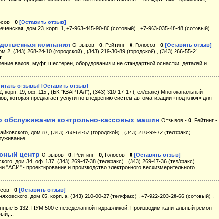
осов -
0
[Оставить отзыв]
еченская, дом 23, корп. 1, +7-963-445-90-80 (сотовый) , +7-963-035-48-48 (сотовый)
одственная компания
Отзывов -
0
, Рейтинг -
0
, Голосов -
0
[Оставить отзыв]
м 2, (343) 268-24-10 (городской) , (343) 219-30-89 (городской) , (343) 266-55-21
т
ение валов, муфт, шестерен, оборудования и не стандартной оснастки, деталей и
Читать отзывы]
[Оставить отзыв]
2, корп. 19, оф. 115 , (БК "КВАРТАЛ"), (343) 310-17-17 (тел/факс) Многоканальный
в, которая предлагает услуги по внедрению систем автоматизации «под ключ» для
го обслуживания контрольно-кассовых машин
Отзывов -
0
, Рейтинг -
Чайковского, дом 87, (343) 260-64-52 (городской) , (343) 210-99-72 (тел/факс)
луживание.
исный центр
Отзывов -
0
, Рейтинг -
0
, Голосов -
0
[Оставить отзыв]
кого, дом 34, оф. 137, (343) 269-47-38 (тел/факс) , (343) 269-47-36 (тел/факс)
и "АСИ" - проектирование и производство электронного весоизмерительного
..
осов -
0
[Оставить отзыв]
яховского, дом 65, корп. а, (343) 210-00-27 (тел/факс) , +7-922-203-28-66 (сотовый) ,
анные Б-132, ПУМ-500 с переделанной гидравликой. Производим капитальный ремонт
ый,...