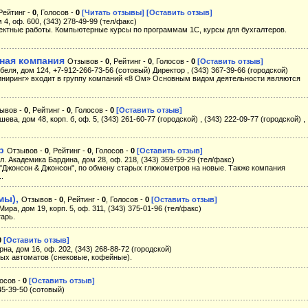
 Рейтинг -
0
, Голосов -
0
[Читать отзывы]
[Оставить отзыв]
 4, оф. 600, (343) 278-49-99 (тел/факс)
ектные работы. Компьютерные курсы по программам 1C, курсы для бухгалтеров.
ная компания
Отзывов -
0
, Рейтинг -
0
, Голосов -
0
[Оставить отзыв]
ебеля, дом 124, +7-912-266-73-56 (сотовый) Директор , (343) 367-39-66 (городской)
иринг» входит в группу компаний «8 Ом» Основным видом деятельности являются
ывов -
0
, Рейтинг -
0
, Голосов -
0
[Оставить отзыв]
ева, дом 48, корп. б, оф. 5, (343) 261-60-77 (городской) , (343) 222-09-77 (городской) ,
р
Отзывов -
0
, Рейтинг -
0
, Голосов -
0
[Оставить отзыв]
л. Академика Бардина, дом 28, оф. 218, (343) 359-59-29 (тел/факс)
 "Джонсон & Джонсон", по обмену старых глюкометров на новые. Также компания
.
мы),
Отзывов -
0
, Рейтинг -
0
, Голосов -
0
[Оставить отзыв]
Мира, дом 19, корп. 5, оф. 311, (343) 375-01-96 (тел/факс)
арь.
0
[Оставить отзыв]
рна, дом 16, оф. 202, (343) 268-88-72 (городской)
вых автоматов (снековые, кофейные).
лосов -
0
[Оставить отзыв]
645-39-50 (сотовый)