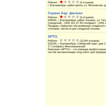
Рейтинг -
(0 отзывов)
г. Екатеринбург, район Центр, ул. Московская, д
Сервис Кар, филиал
Рейтинг -
(0 отзывов)
620042, г. Екатеринбург, район Эльмаш, ул. Тага
(городской) , (343) 321-47-39 (тел/факс) , (343)
Продажа, сервисное обслуживание складского о
стеллажи, запчасти для складской техники.
АРТО,
Рейтинг -
(21244 отзывов)
620100, г. Екатеринбург, Сибирский тракт, дом 12
17 (тел/факс) Многоканальный
Компания «АРТО» – это команда профессионало
систем автоматизации «под ключ» для предприят