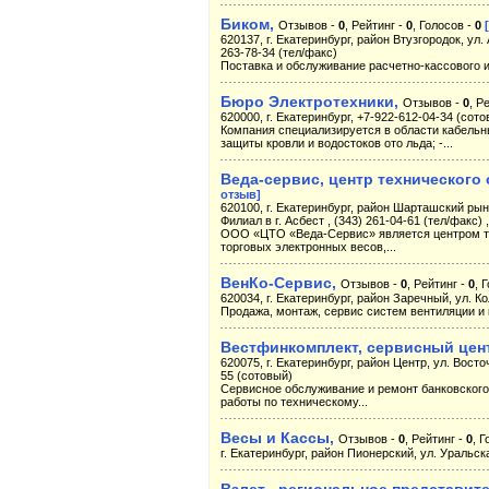
Биком,
Отзывов -
0
, Рейтинг -
0
, Голосов -
0
620137, г. Екатеринбург, район Втузгородок, ул. 
263-78-34 (тел/факс)
Поставка и обслуживание расчетно-кассового и
Бюро Электротехники,
Отзывов -
0
, Р
620000, г. Екатеринбург, +7-922-612-04-34 (сот
Компания специализируется в области кабельн
защиты кровли и водостоков ото льда; -...
Веда-сервис, центр технического
отзыв]
620100, г. Екатеринбург, район Шарташский рыно
Филиал в г. Асбест , (343) 261-04-61 (тел/факс
ООО «ЦТО «Веда-Сервис» является центром тех
торговых электронных весов,...
ВенКо-Сервис,
Отзывов -
0
, Рейтинг -
0
, 
620034, г. Екатеринбург, район Заречный, ул. К
Продажа, монтаж, сервис систем вентиляции и
Вестфинкомплект, сервисный цен
620075, г. Екатеринбург, район Центр, ул. Восточ
55 (сотовый)
Сервисное обслуживание и ремонт банковского
работы по техническому...
Весы и Кассы,
Отзывов -
0
, Рейтинг -
0
, 
г. Екатеринбург, район Пионерский, ул. Уральская