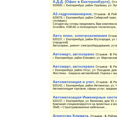
А.Д.Д. (Офис в Екатеринбурге),
Отз
620000, г. Екатеринбург, район Уралмаш, ул. Лук
А2-гидроинжиниринг,
Отзывов -
0
, Рей
620078, г. Екатеринбург, район Сибирский тракт, 
(тел/факс)
Сегодня мы готовы предложить Вам комплексн
Grundfos, KSB AG и полноценную техническую..
Авто плюс, электрокомпания
Отзыв
620137, г. Екатеринбург, район Втузгородок, ул. 
(городской)
Автосервис, ремонт электрооборудования, уст
Автомарт, автосервис
Отзывов -
0
, Ре
г. Екатеринбург, район Елизавет, ул. Мартовска
Автомарт, автосервис
Отзывов -
0
, Ре
г. Екатеринбург, район Уктус, ул. Походная, дом
Жестянка - покраска автомобилей; Оценка с вые
Автоматизация и учет,
Отзывов -
0
, Р
620142, г. Екатеринбург, район Автовокзал, ул. 
Автоматизация торговли, сферы услуг, предпр
Автоматизация Инженерные систе
620137, г. Екатеринбург, ул. Вилонова, дом 33, 
Компания специализируется на проектных и мо
35кВ; • Структурированные кабельные...
Агентство Климата,
Отзывов -
0
, Рейтин