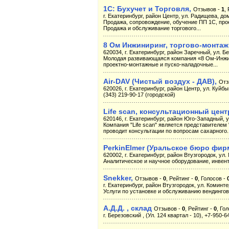
1С: Бухучет и Торговля,
Отзывов -
1
,
г. Екатеринбург, район Центр, ул. Радищева, дом
Продажа, сопровождение, обучение ПП 1С, про
Продажа и обслуживание торгового...
8 Ом Инжиниринг, торгово-монтаж
620034, г. Екатеринбург, район Заречный, ул. Б
Молодая развивающаяся компания «8 Ом-Инжин
проектно-монтажные и пуско-наладочные...
Air-DAV (Чистый воздух - ДАВ),
Отз
620026, г. Екатеринбург, район Центр, ул. Куйбыш
(343) 219-90-17 (городской)
Life scan, консультационный цент
620146, г. Екатеринбург, район Юго-Западный, у
Компания "Life scan" является представителем
проводит консультации по вопросам сахарного..
PerkinElmer (Уральское бюро фир
620002, г. Екатеринбург, район Втузгородок, ул. 
Аналитическое и научное оборудование, инвент
Snekker,
Отзывов -
0
, Рейтинг -
0
, Голосов -
г. Екатеринбург, район Втузгородок, ул. Коминте
Услуги по установке и обслуживанию вендинго
А.Д.Д. , склад
Отзывов -
0
, Рейтинг -
0
, Го
г. Березовский , (Ул. 124 квартал - 10), +7-950-