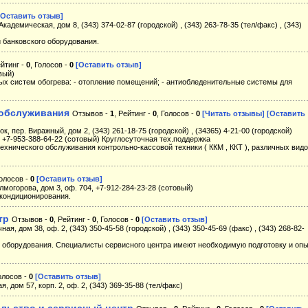
[Оставить отзыв]
Академическая, дом 8, (343) 374-02-87 (городской) , (343) 263-78-35 (тел/факс) , (343)
 банковского оборудования.
ейтинг -
0
, Голосов -
0
[Оставить отзыв]
овый)
ых систем обогрева: - отопление помещений; - антиобледенительные системы для
 обслуживания
Отзывов -
1
, Рейтинг -
0
, Голосов -
0
[Читать отзывы]
[Оставить
к, пер. Виражный, дом 2, (343) 261-18-75 (городской) , (34365) 4-21-00 (городской)
) , +7-953-388-64-22 (сотовый) Круглосуточная тех.поддержка
нического обслуживания контрольно-кассовой техники ( ККМ , ККТ ), различных вид
Голосов -
0
[Оставить отзыв]
олмогорова, дом 3, оф. 704, +7-912-284-23-28 (сотовый)
 кондиционирования.
тр
Отзывов -
0
, Рейтинг -
0
, Голосов -
0
[Оставить отзыв]
ная, дом 38, оф. 2, (343) 350-45-58 (городской) , (343) 350-45-69 (факс) , (343) 268-82-
 оборудования. Специалисты сервисного центра имеют необходимую подготовку и оп
Голосов -
0
[Оставить отзыв]
, дом 57, корп. 2, оф. 2, (343) 369-35-88 (тел/факс)