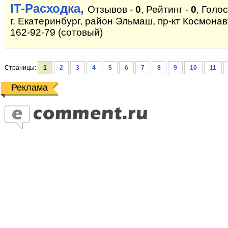
IT-Расходка,
Отзывов -
0
, Рейтинг -
0
, Голо
г. Екатеринбург, район Эльмаш, пр-кт Космонавт
162-92-79 (сотовый)
Страницы:
1
2
3
4
5
6
7
8
9
10
11
Реклама