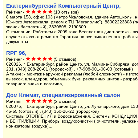
Екатеринбургский Компьютерный Центр,
Рейтинг -
(10 отзывов)
8 марта 158, офис 103 (метро Чкаловская, здание Автошколы, 
Южного Автовокзала, рядом с ТЦ "Мегаполис"), 88002223808 (п
звонок бесплатный), 3830808, 2190300
О компании: Работаем с 2009 года Бесплатная диагностика - все
случае отказа от ремонта Гарантия на все выполненные работ
документы...
RPF 96,
Рейтинг -
(5 отзывов)
620026, г. Екатеринбург, район Центр, ул. Мамина-Сибиряка, до
201, (343) 268-20-01 (городской) , +7-908-901-06-03 (сотовый)
А также: - монтаж наружной рекламы (любой сложности) - изгот
вывесок, штендеров, объемных букв, рекламных щитов - разраб
товарного знака и логотипа,...
Дом Климат, специализированный салон
Рейтинг -
(2 отзывов)
620075, г. Екатеринбург, район Центр, ул. Луначарского, дом 133
45-65 (сотовый) , (343) 350-26-22 (городской)
Системы ОТОПЛЕНИЯ и Водоснабжения. Системы КОНДИЦИ
и ВЕНТИЛЯЦИИ. Приборы воздухоочистки ( очистители, увлажн
ионизаторы воздуха)....