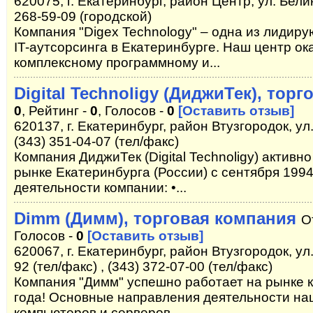
620075, г. Екатеринбург, район Центр, ул. Белин
268-59-09 (городской)
Компания "Digex Technology" – одна из лидир
IT-аутсорсинга в Екатеринбурге. Наш центр ок
комплексному программному и...
Digital Technoligy (ДиджиТек), тор
0
, Рейтинг -
0
, Голосов -
0
[Оставить отзыв]
620137, г. Екатеринбург, район Втузгородок, ул.
(343) 351-04-07 (тел/факс)
Компания ДиджиТек (Digital Technoligy) актив
рынке Екатеринбурга (России) с сентября 199
деятельности компании: •...
Dimm (Димм), торговая компания
О
Голосов -
0
[Оставить отзыв]
620067, г. Екатеринбург, район Втузгородок, ул.
92 (тел/факс) , (343) 372-07-00 (тел/факс)
Компания "Димм" успешно работает на рынке 
года! Основные направления деятельности на
компьютеров и серверов,...