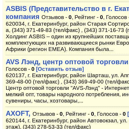
ASBIS (Представительство в г. Ека
компания
Отзывов -
0
, Рейтинг -
0
, Голосов 
620034, г. Екатеринбург, район Старая Сортиров
а, (343) 371-49-83 (тел/факс) , (343) 371-16-73 
Холдинг ASBIS – один из крупнейших поставщ
комплектующих на развивающиеся рынки Евро
Африки (регион EMEA). Компания была...
AVS Лэнд, центр оптовой торговли
Голосов -
0
[Оставить отзыв]
620137, г. Екатеринбург, район Шарташ, ул. Аппа
369-48-00 (тел/факс) , (343) 369-49-00 (тел/фак
Центр оптовой торговли "AVS-Лэнд" - Интернет-
мелкий опт, товары народного потребления, ин
сувениры, часы, хозтовары,...
AXOFT,
Отзывов -
0
, Рейтинг -
0
, Голосов -
0
620144, г. Екатеринбург, район Автовокзал, ул. 
этаж), (343) 278-53-33 (тел/факс)