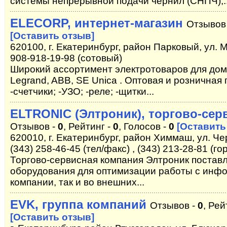
системы непрерывной подачи чернил (СНПЧ),..
ELECORP, интернет-магазин
Отзывов
[Оставить отзыв]
620100, г. Екатеринбург, район Парковый, ул. М
908-918-19-98 (сотовый)
Широкий ассортимент электротоваров для дом
Legrand, ABB, SE Unica . Оптовая и розничная
-счетчики; -УЗО; -реле; -щитки...
ELTRONIC (Элтроник), торгово-сер
Отзывов -
0
, Рейтинг -
0
, Голосов -
0
[Оставить
620010, г. Екатеринбург, район Химмаш, ул. Че
(343) 258-46-45 (тел/факс) , (343) 213-28-81 (го
Торгово-сервисная компания Элтроник поставл
оборудования для оптимизации работы с инфо
компании, так и во внешних...
EVK, группа компаний
Отзывов -
0
, Рей
[Оставить отзыв]