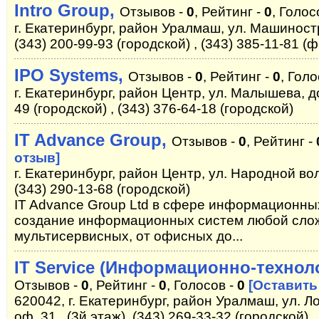
Intro Group,
Отзывов -
0
, Рейтинг -
0
, Голос
г. Екатеринбург, район Уралмаш, ул. Машиност
(343) 200-99-93 (городской) , (343) 385-11-81 (ф
IPO Systems,
Отзывов -
0
, Рейтинг -
0
, Голо
г. Екатеринбург, район Центр, ул. Малышева, до
49 (городской) , (343) 376-64-18 (городской)
IT Advance Group,
Отзывов -
0
, Рейтинг -
отзыв]
г. Екатеринбург, район Центр, ул. Народной воли
(343) 290-13-68 (городской)
IT Advance Group Ltd в сфере информационны
создание информационных систем любой слож
мультисервисных, от офисных до...
IT Service (Информационно-технол
Отзывов -
0
, Рейтинг -
0
, Голосов -
0
[Оставить
620042, г. Екатеринбург, район Уралмаш, ул. Ло
оф. 31 , (3й этаж), (343) 269-33-32 (городской) ,