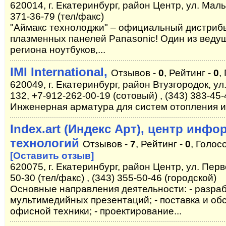
620014, г. Екатеринбург, район Центр, ул. Малы
371-36-79 (тел/факс)
"Аймакс технолоджи" – официальный дистри
плазменных панелей Panasonic! Один из веду
региона ноутбуков,...
IMI International,
Отзывов -
0
, Рейтинг -
0
,
620049, г. Екатеринбург, район Втузгородок, у
132, +7-912-262-00-19 (сотовый) , (343) 383-45-
Инженерная арматура для систем отопления 
Index.art (Индекс Арт), центр ин
технологий
Отзывов -
7
, Рейтинг -
0
, Голос
[Оставить отзыв]
620075, г. Екатеринбург, район Центр, ул. Перв
50-30 (тел/факс) , (343) 355-50-46 (городской)
Основные направления деятельности: - разраб
мультимедийных презентаций; - поставка и о
офисной техники; - проектирование...