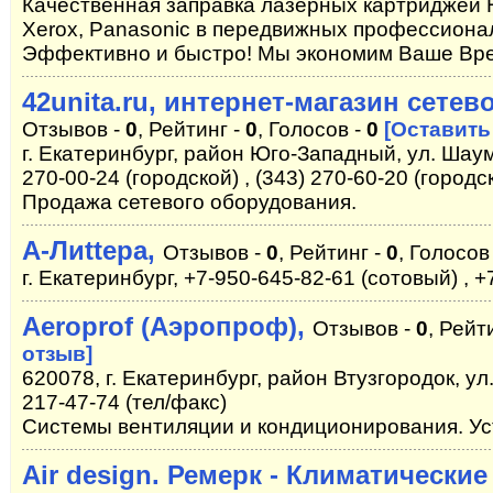
Качественная заправка лазерных картриджей H
Xerox, Panasonic в передвижных профессиона
Эффективно и быстро! Мы экономим Ваше Врем
42unita.ru, интернет-магазин сете
Отзывов -
0
, Рейтинг -
0
, Голосов -
0
[Оставить
г. Екатеринбург, район Юго-Западный, ул. Шаум
270-00-24 (городской) , (343) 270-60-20 (городс
Продажа сетевого оборудования.
A-Лиttера,
Отзывов -
0
, Рейтинг -
0
, Голосов
г. Екатеринбург, +7-950-645-82-61 (сотовый) , 
Aeroprof (Аэропроф),
Отзывов -
0
, Рейт
отзыв]
620078, г. Екатеринбург, район Втузгородок, у
217-47-74 (тел/факс)
Системы вентиляции и кондиционирования. Ус
Air design. Ремерк - Климатически