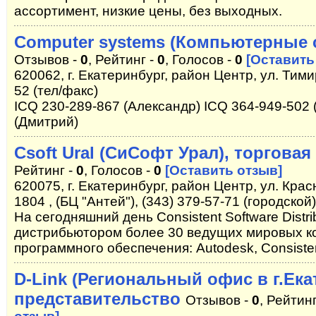
ассортимент, низкие цены, без выходных.
Computer systems (Компьютерные 
Отзывов -
0
, Рейтинг -
0
, Голосов -
0
[Оставить
620062, г. Екатеринбург, район Центр, ул. Тими
52 (тел/факс)
ICQ 230-289-867 (Александр) ICQ 364-949-502 
(Дмитрий)
Csoft Ural (СиСофт Урал), торгова
Рейтинг -
0
, Голосов -
0
[Оставить отзыв]
620075, г. Екатеринбург, район Центр, ул. Кра
1804 , (БЦ "Антей"), (343) 379-57-71 (городской)
На сегодняшний день Consistent Software Dist
дистрибьютором более 30 ведущих мировых к
программного обеспечения: Autodesk, Consisten
D-Link (Региональный офис в г.Ека
представительство
Отзывов -
0
, Рейтин