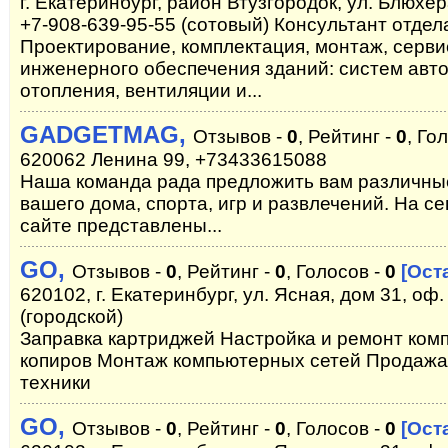
г. Екатеринбург, район Втузгородок, ул. Блюхера
+7-908-639-95-55 (сотовый) Консультант отдел
Проектирование, комплектация, монтаж, серв
инженерного обеспечения зданий: систем авт
отопления, вентиляции и...
GADGETMAG,
Отзывов -
0
, Рейтинг -
0
, Го
620062 Ленина 99, +73433615088
Наша команда рада предложить вам различны
вашего дома, спорта, игр и развлечений. На 
сайте представлены...
GO,
Отзывов -
0
, Рейтинг -
0
, Голосов -
0
[Ост
620102, г. Екатеринбург, ул. Ясная, дом 31, оф.
(городской)
Заправка картриджей Настройка и ремонт ком
копиров Монтаж компьютерных сетей Продажа 
техники
GO,
Отзывов -
0
, Рейтинг -
0
, Голосов -
0
[Ост