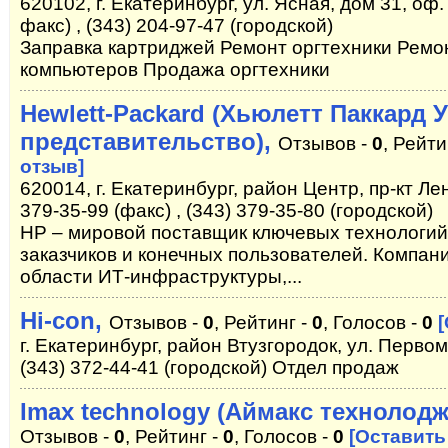
620102, г. Екатеринбург, ул. Ясная, дом 31, оф. 
факс) , (343) 204-97-47 (городской)
Заправка картриджей Ремонт оргтехники Рем
компьютеров Продажа оргтехники
Hewlett-Packard (Хьюлетт Паккард 
представительство),
Отзывов -
0
, Рейти
отзыв]
620014, г. Екатеринбург, район Центр, пр-кт Лен
379-35-99 (факс) , (343) 379-35-80 (городской)
HP – мировой поставщик ключевых технологий
заказчиков и конечных пользователей. Компан
области ИТ-инфраструктуры,...
Hi-con,
Отзывов -
0
, Рейтинг -
0
, Голосов -
0
г. Екатеринбург, район Втузгородок, ул. Первом
(343) 372-44-41 (городской) Отдел продаж
Imax technology (Аймакс технолодж
Отзывов -
0
, Рейтинг -
0
, Голосов -
0
[Оставить