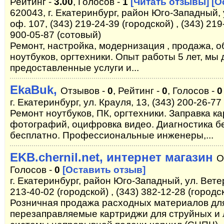
Рейтинг -
3.00
, Голосов -
1
[Читать отзывы]
[О
620043, г. Екатеринбург, район Юго-Западный, 
оф. 107, (343) 219-24-39 (городской) , (343) 219
900-05-87 (сотовый)
Ремонт, настройка, модернизация , продажа, 
ноутбуков, оргтехники. Опыт работы 5 лет, мы
предоставленные услуги и...
EkaBuk,
Отзывов -
0
, Рейтинг -
0
, Голосов -
0
г. Екатеринбург, ул. Крауля, 13, (343) 200-26-77
Ремонт ноутбуков, ПК, оргтехники. Заправка к
фотографий, оцифровка видео. Диагностика бе
бесплатно. Профессиональные инженеры,...
EKB.chernil.net, интернет магазин
О
Голосов -
0
[Оставить отзыв]
г. Екатеринбург, район Юго-Западный, ул. Ветер
213-40-02 (городской) , (343) 382-12-28 (городс
Розничная продажа расходных материалов для
перезаправляемые картриджи для струйных и 