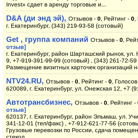
Invest» сдает в аренду торговые и...
D&A (ди энд эй),
Отзывов -
0
, Рейтинг -
0
,
г. Екатеринбург, (343) 219-93-58 (сотовый)
Get , группа компаний
Отзывов -
0
, Рей
отзыв]
г. Екатеринбург, район Шарташский рынок, ул.
9, +7-919-391-99-99 (сотовый) , (343) 261-72-59
Размещение визитных карточек организаций н
NTV24.RU,
Отзывов -
0
, Рейтинг -
0
, Голосов
620089, г. Екатеринбург, ул. Онежская 12, +7 (9
Автотрансбизнес,
Отзывов -
0
, Рейтинг -
отзыв]
620137, г. Екатеринбург, район Эльмаш, ул. Учит
341-12-01 (тел/факс) , +7-912-621-77-56 (сотов
Грузовые перевозки по России, сдача помещен
стекол.