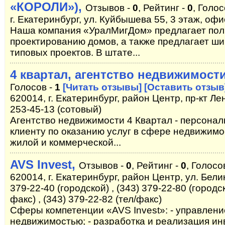
«КОРОЛИ»),
Отзывов -
0
, Рейтинг -
0
, Голос
г. Екатеринбург, ул. Куйбышева 55, 3 этаж, оф
Наша компания «УралМигДом» предлагает полн
проектированию домов, а также предлагает ши
типовых проектов. В штате...
4 квартал, агентство недвижимост
Голосов -
1
[Читать отзывы]
[Оставить отзыв
620014, г. Екатеринбург, район Центр, пр-кт Ле
253-45-13 (сотовый)
Агентство недвижимости 4 Квартал - персонал
клиенту по оказанию услуг в сфере недвижимо
жилой и коммерческой...
AVS Invest,
Отзывов -
0
, Рейтинг -
0
, Голосо
620014, г. Екатеринбург, район Центр, ул. Белин
379-22-40 (городской) , (343) 379-22-80 (городск
факс) , (343) 379-22-82 (тел/факс)
Сферы компетенции «AVS Invest»: - управлен
недвижимостью; - разработка и реализация и