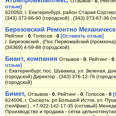
Атомпромкомплекс,
Отзывов -
0
, Рейти
отзыв]
620050, г. Екатеринбург, район Старая Сортиро
(343) 373-66-60 (городской) , (343) 373-67-36 (т
Березовский Ремонтно Механическ
Рейтинг -
0
, Голосов -
0
[Оставить отзыв]
г. Березовский , (Пос.Первомайский (промзона)),
(34369) 4-59-88 (городской)
Биант, компания
Отзывов -
0
, Рейтинг -
0
отзыв]
г. Екатеринбург, пос. Шувакиш, ул. Зеленая, дом
(городской) Директор , (343) 376-12-76 (городск
(городской)
Бимет,
Отзывов -
0
, Рейтинг -
0
, Голосов -
0
[
624006, г. Сысерть, рп Большой Исток, ул. Пушк
(тел/факс) , +7-922-142-17-35 (сотовый) Менед
Производство и продажа - сетка цельнотянута