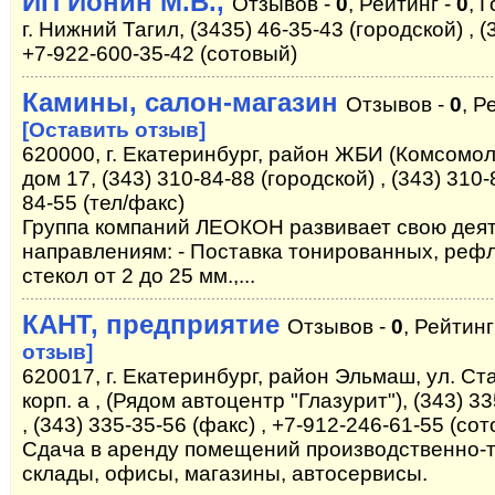
ИП Ионин М.В.,
Отзывов -
0
, Рейтинг -
0
, 
г. Нижний Тагил, (3435) 46-35-43 (городской) , (
+7-922-600-35-42 (сотовый)
Камины, салон-магазин
Отзывов -
0
, Р
[Оставить отзыв]
620000, г. Екатеринбург, район ЖБИ (Комсомол
дом 17, (343) 310-84-88 (городской) , (343) 310-
84-55 (тел/факс)
Группа компаний ЛЕОКОН развивает свою деят
направлениям: - Поставка тонированных, рефл
стекол от 2 до 25 мм.,...
КАНТ, предприятие
Отзывов -
0
, Рейтинг
отзыв]
620017, г. Екатеринбург, район Эльмаш, ул. С
корп. а , (Рядом автоцентр "Глазурит"), (343) 
, (343) 335-35-56 (факс) , +7-912-246-61-55 (со
Сдача в аренду помещений производственно-т
склады, офисы, магазины, автосервисы.