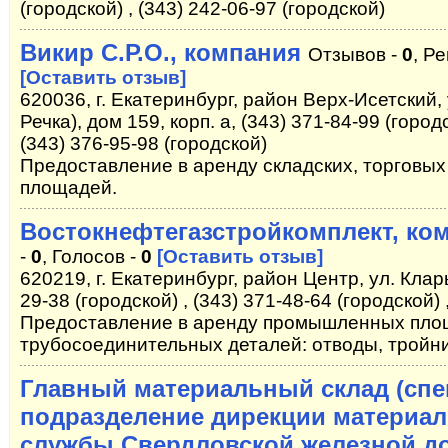
(городской) , (343) 242-06-97 (городской)
Викир С.Р.О., компания
Отзывов -
0
, Р
[Оставить отзыв]
620036, г. Екатеринбург, район Верх-Исетский,
Речка), дом 159, корп. а, (343) 371-84-99 (городс
(343) 376-95-98 (городской)
Предоставление в аренду складских, торговых
площадей.
Востокнефтегазстройкомплект, ко
-
0
, Голосов -
0
[Оставить отзыв]
620219, г. Екатеринбург, район Центр, ул. Клар
29-38 (городской) , (343) 371-48-64 (городской) 
Предоставление в аренду промышленных пло
трубосоединительных деталей: отводы, тройни
Главный материальный склад (сп
подразделение дирекции материал
службы Свердловской железной до