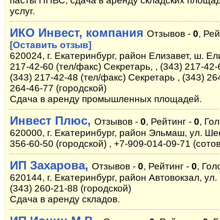
пасты ППВС, сдача в аренду складских площа
услуг.
ИКО Инвест, компания
Отзывов -
0
, Ре
[Оставить отзыв]
620024, г. Екатеринбург, район Елизавет, ш. Ел
217-42-60 (тел/факс) Секретарь, , (343) 217-42-
(343) 217-42-48 (тел/факс) Секретарь , (343) 264
264-46-77 (городской)
Сдача в аренду промышленных площадей.
Инвест Плюс,
Отзывов -
0
, Рейтинг -
0
, Го
620000, г. Екатеринбург, район Эльмаш, ул. Шеф
356-60-50 (городской) , +7-909-014-09-71 (сото
ИП Захарова,
Отзывов -
0
, Рейтинг -
0
, Гол
620144, г. Екатеринбург, район Автовокзал, ул. 
(343) 260-21-88 (городской)
Сдача в аренду складов.