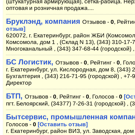
(штукатурная армирующая), сетка-рабица. Не
оптовая и розничная продажа....
Бруклэнд, компания
Отзывов -
0
, Рейти
отзыв]
620072, г. Екатеринбург, район ЖБИ (Комсомоль
Комсомола, дом 1 , (Cклад N 13), (343) 310-17-
Многоканальный , (343) 347-68-44 (городской) ,
БС Логистик,
Отзывов -
0
, Рейтинг -
0
, Гол
г. Екатеринбург, ул. Кислородная, дом 8, (343) 
Бухгалтерия , (343) 216-71-95 (городской) , +7
Директор
БТП,
Отзывов -
0
, Рейтинг -
0
, Голосов -
0
[Ос
пгт. Белоярский, (34377) 7-26-31 (городской) , (
Бытсервис, промышленная компа
Голосов -
0
[Оставить отзыв]
г. Екатеринбург, район ВИЗ, ул. Заводская, дом 