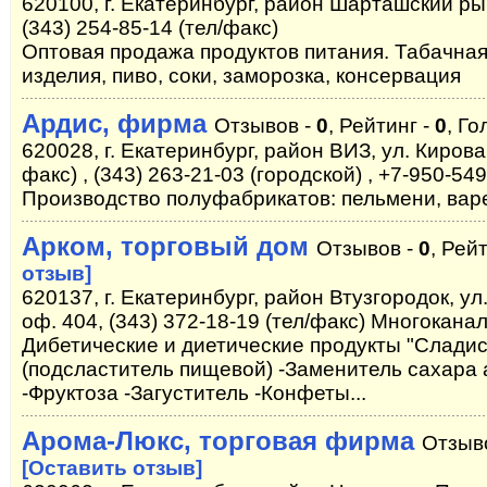
620100, г. Екатеринбург, район Шарташский рын
(343) 254-85-14 (тел/факс)
Оптовая продажа продуктов питания. Табачная
изделия, пиво, соки, заморозка, консервация
Ардис, фирма
Отзывов -
0
, Рейтинг -
0
, Го
620028, г. Екатеринбург, район ВИЗ, ул. Кирова,
факс) , (343) 263-21-03 (городской) , +7-950-54
Производство полуфабрикатов: пельмени, варе
Арком, торговый дом
Отзывов -
0
, Рей
отзыв]
620137, г. Екатеринбург, район Втузгородок, ул.
оф. 404, (343) 372-18-19 (тел/факс) Многокана
Дибетические и диетические продукты "Сладис
(подсластитель пищевой) -Заменитель сахара
-Фруктоза -Загуститель -Конфеты...
Арома-Люкс, торговая фирма
Отзыв
[Оставить отзыв]