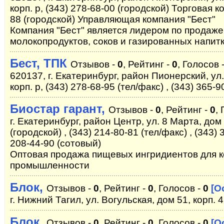
корп. р, (343) 278-68-00 (городской) Торговая к
88 (городской) Управляющая компания "Бест"
Компания "Бест" является лидером по продаже
молокопродуктов, соков и газированных напитк
Бест, ТПК
Отзывов -
0
, Рейтинг -
0
, Голосов 
620137, г. Екатеринбург, район Пионерский, ул
корп. р, (343) 278-68-95 (тел/факс) , (343) 365-9
Биостар гарант,
Отзывов -
0
, Рейтинг -
0
,
г. Екатеринбург, район Центр, ул. 8 Марта, дом 
(городской) , (343) 214-80-81 (тел/факс) , (343) 
208-44-90 (сотовый)
Оптовая продажа пищевых ингридиентов для 
промышленности
Блок,
Отзывов -
0
, Рейтинг -
0
, Голосов -
0
[О
г. Нижний Тагил, ул. Вогульская, дом 51, корп. 4
Блок,
Отзывов -
0
, Рейтинг -
0
, Голосов -
0
[О