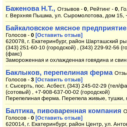
Баженова Н.Т.,
Отзывов -
0
, Рейтинг -
0
, Г
г. Верхняя Пышма, ул. Сыромолотова, дом 15, 
Байкаловское мясное предприятие
Голосов -
0
[Оставить отзыв]
620078, г. Екатеринбург, район Шарташский рын
(343) 251-60-10 (городской) , (343) 229-92-56 (г
(факс)
Замороженная и охлажденная говядина и свин
Баклыков, перепелиная ферма
Отзы
Голосов -
3
[Оставить отзыв]
г. Сысерть, пос. Асбест, (343) 245-02-29 (тел/фа
(сотовый) , +7-908-637-00-02 (городской)
Перепелиная ферма. Перепела живые, тушки, 
Балтика, пивоваренная компания
О
Голосов -
0
[Оставить отзыв]
620014, г. Екатеринбург, район Центр, ул. Анто