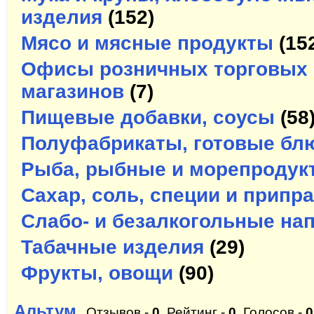
изделия
(152)
Мясо и мясные продукты
(15
Офисы розничных торговых 
магазинов
(7)
Пищевые добавки, соусы
(58
Полуфабрикаты, готовые бл
Рыба, рыбные и морепродук
Сахар, соль, специи и припр
Слабо- и безалкогольные на
Табачные изделия
(29)
Фрукты, овощи
(90)
Альтум,
Отзывов -
0
, Рейтинг -
0
, Голосов -
0