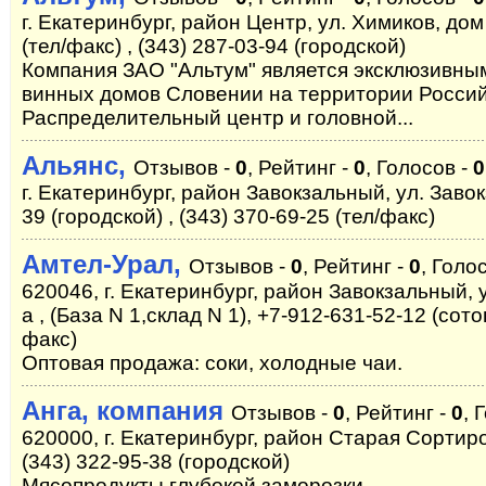
г. Екатеринбург, район Центр, ул. Химиков, дом 
(тел/факс) , (343) 287-03-94 (городской)
Компания ЗАО "Альтум" является эксклюзивн
винных домов Словении на территории Росси
Распределительный центр и головной...
Альянс,
Отзывов -
0
, Рейтинг -
0
, Голосов -
0
г. Екатеринбург, район Завокзальный, ул. Завок
39 (городской) , (343) 370-69-25 (тел/факс)
Амтел-Урал,
Отзывов -
0
, Рейтинг -
0
, Голо
620046, г. Екатеринбург, район Завокзальный, у
а , (База N 1,склад N 1), +7-912-631-52-12 (сото
факс)
Оптовая продажа: соки, холодные чаи.
Анга, компания
Отзывов -
0
, Рейтинг -
0
, 
620000, г. Екатеринбург, район Старая Сортиро
(343) 322-95-38 (городской)
Мясопродукты глубокой заморозки.