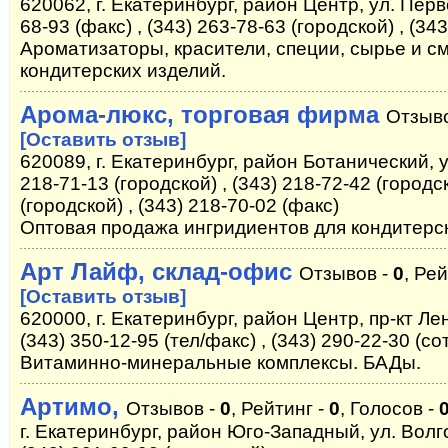
620062, г. Екатеринбург, район Центр, ул. Перв
68-93 (факс) , (343) 263-78-63 (городской) , (34
Ароматизаторы, красители, специи, сырье и с
кондитерских изделий.
Арома-люкс, торговая фирма
Отзыв
[Оставить отзыв]
620089, г. Екатеринбург, район Ботанический, у
218-71-13 (городской) , (343) 218-72-42 (городск
(городской) , (343) 218-70-02 (факс)
Оптовая продажа ингридиентов для кондитер
Арт Лайф, склад-офис
Отзывов -
0
, Ре
[Оставить отзыв]
620000, г. Екатеринбург, район Центр, пр-кт Лен
(343) 350-12-95 (тел/факс) , (343) 290-22-30 (с
Витаминно-минеральные комплексы. БАДы.
Артимо,
Отзывов -
0
, Рейтинг -
0
, Голосов -
г. Екатеринбург, район Юго-Западный, ул. Волго