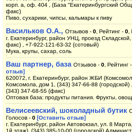
корп. а, оф. 404 , (База "Екатеринбургский Обще
факс)
Пиво, сухарики, чипсы, кальмары к пиву
Васильков О.А.,
Отзывов -
0
, Рейтинг -
0
,
г. Екатеринбург, район УНЦ, проезд Складской, 
факс) , +7-922-121-63-32 (сотовый)
Мука, крупы, сахар, соль
Ваш партнер, база
Отзывов -
0
, Рейтинг 
отзыв]
620072, г. Екатеринбург, район ЖБИ (Комсомоль
Комсомола, дом 1, (343) 347-66-88 (городской) ,
(343) 347-68-55 (факс)
Оптовая база: продукты питания. Фрукты, овощ
Велисеевский, шоколадный бутик
Голосов -
0
[Оставить отзыв]
г. Екатеринбург, район Автовокзал, ул. 8 Марта
1й этаж), (343) 385-10-00 (городской) Админи