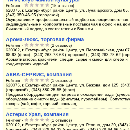
Рейтинг -
(15 отзывов)
620075, г. Екатеринбург, район Центр, ул. Луначарского, дом 85, 
(343) 350-46-95 (городской)
Осуществляем профессиональный подбор коллекционного чая:
индивидуальные и корпоративные поставки чая в офис и на дом
Личностный подход в соответствии с Вашими...
Арома-Люкс, торговая фирма
Рейтинг -
(2 отзывов)
620062, г. Екатеринбург, район Центр, ул. Первомайская, дом 67,
68-93 (факс) , (343) 263-78-63 (городской) , (343) 263-78-62 (го
Ароматизаторы, красители, специи, сырье и смеси для хлеба и
кондитерских изделий.
АКВА-СЕРВИС, компания
Рейтинг -
(1 отзывов)
620075, г. Екатеринбург, район Центр, ул. Бажова, дом 125, (343
(городской) , (343) 380-25-55 (факс)
Продажа оборудования для нагрева и охлаждения воды (кулеры
оборудование очистки воды (фильтры, пурифайеры). Сопутств
товары (чай, кофе, горячий шоколад,...
Астерик Урал, компания
Рейтинг -
(1 отзывов)
620102, г. Екатеринбург, район Центр, ул. Репина, дом 20, (343)
(городской) , (343) 379-64-33 (городской) , (343) 379-64-66 (тел