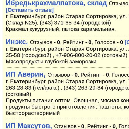
Ибредькрахмалпатока, склад
Отзыво
[Оставить отзыв]
г. Екатеринбург, район Старая Сортировка, ул. 
(Склад N25), (343) 371-65-34 (городской)
Крахмал кукурузный, патока карамельная.
Инэкс,
Отзывов -
0
, Рейтинг -
0
, Голосов -
0
[
г. Екатеринбург, район Старая Сортировка, ул. 
35-58 (городской) , +7-906-800-20-02 (сотовый)
Мясопродукты глубокой заморозки
ИП Аверин,
Отзывов -
0
, Рейтинг -
0
, Голос
г. Екатеринбург, район Старая Сортировка, ул. Т
263-28-83 (тел/факс) , (343) 263-29-84 (городск
(сотовый)
Продукты питания оптом. Овощная, мясная кон
продукты быстрого приготовления, паштеты, к
быстрорастворимый
ИП Максутов,
Отзывов -
0
, Рейтинг -
0
, Гол