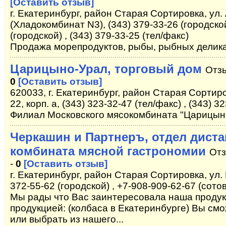
[Оставить отзыв]
г. Екатеринбург, район Старая Сортировка, ул. 
(Хладокомбинат N3), (343) 379-33-26 (городской
(городской) , (343) 379-33-25 (тел/факс)
Продажа морепродуктов, рыбы, рыбных делик
Царицыно-Урал, торговый дом
Отз
0
[Оставить отзыв]
620033, г. Екатеринбург, район Старая Сортир
22, корп. а, (343) 323-32-47 (тел/факс) , (343) 3
Филиал Московского мясокомбината "Царицын
Черкашин и Партнеръ, отдел дист
комбината мясной гастрономии
Отз
-
0
[Оставить отзыв]
г. Екатеринбург, район Старая Сортировка, ул.
372-55-62 (городской) , +7-908-909-62-67 (сот
Мы рады что Вас заинтересовала наша продук
продукцией: (колбаса в Екатеринбурге) Вы с
или выбрать из нашего...