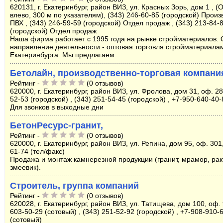
620131, г. Екатеринбург, район ВИЗ, ул. Красных Зорь, дом 1 , (
влево, 300 м по указателям), (343) 246-60-85 (городской) Произ
ПВХ , (343) 246-59-59 (городской) Отдел продаж , (343) 213-84-
(городской) Отдел продаж
Наша фирма работает с 1995 года на рынке стройматериалов.
направление деятельности - оптовая торговля стройматериала
Екатеринбурга. Мы предлагаем...
Бетолайн, производственно-торговая компани
Рейтинг -
(0 отзывов)
620000, г. Екатеринбург, район ВИЗ, ул. Фролова, дом 31, оф. 28
52-53 (городской) , (343) 251-54-45 (городской) , +7-950-640-40
Для звонков в выходные дни
БетонРесурс-гранит,
Рейтинг -
(0 отзывов)
620000, г. Екатеринбург, район ВИЗ, ул. Репина, дом 95, оф. 301,
61-74 (тел/факс)
Продажа и монтаж камнерезной продукции (гранит, мрамор, рак
змеевик).
Строитель, группа компаний
Рейтинг -
(0 отзывов)
620028, г. Екатеринбург, район ВИЗ, ул. Татищева, дом 100, оф. 
603-50-29 (сотовый) , (343) 251-52-92 (городской) , +7-908-910-
(сотовый)