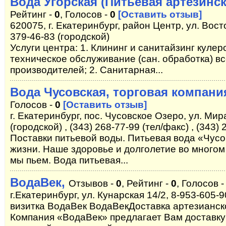
Вода Угорская (Питьевая артезинск
Рейтинг -
0
, Голосов -
0
[Оставить отзыв]
620075, г. Екатеринбург, район Центр, ул. Вост
379-46-83 (городской)
Услуги центра: 1. Клининг и санитайзинг куле
техническое обслуживание (сан. обработка) вс
производителей; 2. Санитарная...
Вода Чусовская, торговая компани
Голосов -
0
[Оставить отзыв]
г. Екатеринбург, пос. Чусовское Озеро, ул. Мира
(городской) , (343) 268-77-99 (тел/факс) , (343)
Поставки питьевой воды. Питьевая вода «Чус
жизни. Наше здоровье и долголетие во многом 
мы пьем. Вода питьевая...
ВодаВек,
Отзывов -
0
, Рейтинг -
0
, Голосов 
г.Екатеринбург, ул. Кунарская 14/2, 8-953-605-
визитка ВодаВек ВодаВекДоставка артезианс
Компания «ВодаВек» предлагает Вам доставку