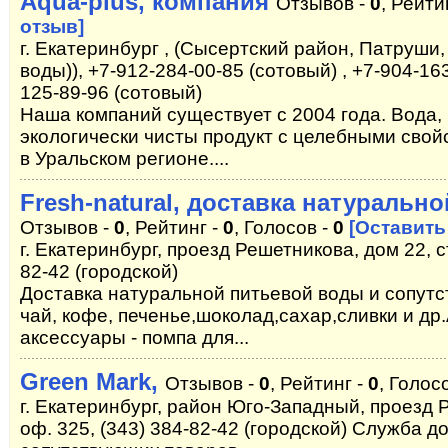
Aqua-plus, компания
Отзывов -
0
, Рейти
отзыв]
г. Екатеринбург , (Сысертский район, Патруши,
воды)), +7-912-284-00-85 (сотовый) , +7-904-163
125-89-96 (сотовый)
Наша компаний существует с 2004 года. Вода,
экологически чисты продукт с целебными сво
в Уральском регионе....
Fresh-natural, доcтавка натуральн
Отзывов -
0
, Рейтинг -
0
, Голосов -
0
[Оставить
г. Екатеринбург, проезд Решетникова, дом 22, с
82-42 (городской)
Доставка натуральной питьевой воды и сопутс
чай, кофе, печенье,шоколад,сахар,сливки и др.
аксессуары - помпа для...
Green Mark,
Отзывов -
0
, Рейтинг -
0
, Голос
г. Екатеринбург, район Юго-Западный, проезд Р
оф. 325, (343) 384-82-42 (городской) Служба 