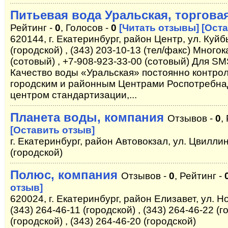
Питьевая вода Уральская, торгова
Рейтинг -
0
, Голосов -
0
[Читать отзывы]
[Оста
620144, г. Екатеринбург, район Центр, ул. Куйб
(городской) , (343) 203-10-13 (тел/факс) Много
(сотовый) , +7-908-923-33-00 (сотовый) Для S
Качество воды «Уральская» постоянно контро
городским и районным Центрами Роспотребнад
центром стандартизации,...
Планета воды, компания
Отзывов -
0
,
[Оставить отзыв]
г. Екатеринбург, район Автовокзал, ул. Цвиллин
(городской)
Полюс, компания
Отзывов -
0
, Рейтинг -
отзыв]
620024, г. Екатеринбург, район Елизавет, ул. Но
(343) 264-46-11 (городской) , (343) 264-46-22 (г
(городской) , (343) 264-46-20 (городской)