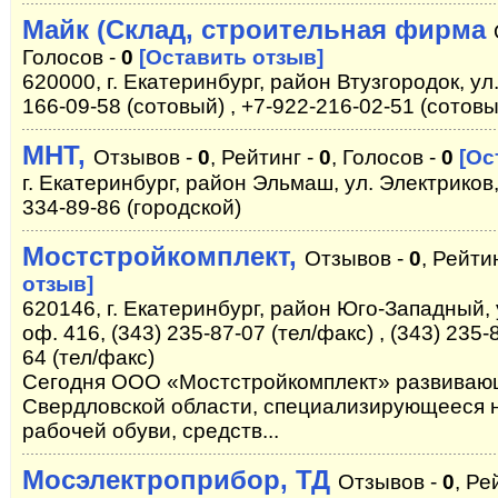
Майк (Склад, строительная фирма
Голосов -
0
[Оставить отзыв]
620000, г. Екатеринбург, район Втузгородок, у
166-09-58 (сотовый) , +7-922-216-02-51 (сотовы
МНТ,
Отзывов -
0
, Рейтинг -
0
, Голосов -
0
[Ос
г. Екатеринбург, район Эльмаш, ул. Электриков, 
334-89-86 (городской)
Мостстройкомплект,
Отзывов -
0
, Рейти
отзыв]
620146, г. Екатеринбург, район Юго-Западный, у
оф. 416, (343) 235-87-07 (тел/факс) , (343) 235-
64 (тел/факс)
Сегодня ООО «Мостстройкомплект» развиваю
Свердловской области, специализирующееся н
рабочей обуви, средств...
Мосэлектроприбор, ТД
Отзывов -
0
, Ре