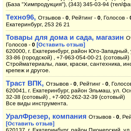
(База "Химпродукция"), (343) 345-03-94 (тел/фа
Техно96,
Отзывов -
0
, Рейтинг -
0
, Голосов -
Екатеринбург, 253 26 21
Товары для дома и сада, магазин
О
Голосов -
0
[Оставить отзыв]
620000, г. Екатеринбург, район Юго-Западный, у
33-86 (городской) , +7-963-054-00-21 (сотовый)
Стройматериалы, лаки, краски, сантехника, ин
крепеж и другое.
Траст ВПК,
Отзывов -
0
, Рейтинг -
0
, Голосо
620041, г. Екатеринбург, район Эльмаш, ул. Ос
32-38 (сотовый) , +7-902-262-32-39 (сотовый)
Все виды инструмента.
УралФрезер, компания
Отзывов -
0
, Ре
[Оставить отзыв]
620137, г. Екатеринбург, район Пионерский, ул.