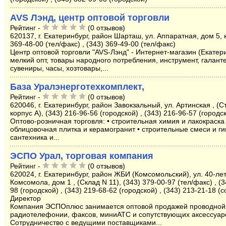
AVS Лэнд, центр оптовой торговли
Рейтинг -
(0 отзывов)
620137, г. Екатеринбург, район Шарташ, ул. Аппаратная, дом 5, ко
369-48-00 (тел/факс) , (343) 369-49-00 (тел/факс)
Центр оптовой торговли "AVS-Лэнд" - Интернет-магазин (Екатери
мелкий опт, товары народного потребления, инструмент, галант
сувениры, часы, хозтовары,...
База Уралэнерготехкомплект,
Рейтинг -
(0 отзывов)
620046, г. Екатеринбург, район Завокзальный, ул. Артинская , (С
корпус А), (343) 216-96-56 (городской) , (343) 216-96-57 (городс
Оптово-розничная торговля: • строительная химия и лакокраска 
облицовочная плитка и керамогранит • строительные смеси и ги
сантехника и...
ЭСПО Урал, торговая компания
Рейтинг -
(0 отзывов)
620024, г. Екатеринбург, район ЖБИ (Комсомольский), ул. 40-ле
Комсомола, дом 1 , (Склад N 11), (343) 379-00-97 (тел/факс) , (3
98 (городской) , (343) 219-68-62 (городской) , (343) 213-21-18 (
Директор
Компания ЭСПОплюс занимается оптовой продажей проводной
радиотелефонии, факсов, миниАТС и сопутствующих аксессуар
Сотрудничество с ведущими поставщиками...