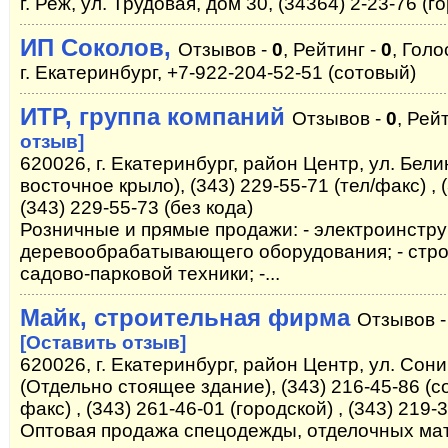
г. Реж, ул. Трудовая, дом 30, (34364) 2-23-76 (г
ИП Соколов,
Отзывов -
0
, Рейтинг -
0
, Голо
г. Екатеринбург, +7-922-204-52-51 (сотовый)
ИТР, группа компаний
Отзывов -
0
, Рей
отзыв]
620026, г. Екатеринбург, район Центр, ул. Белин
восточное крыло), (343) 229-55-71 (тел/факс) , (
(343) 229-55-73 (без кода)
Розничные и прямые продажи: - электроинстру
деревообрабатывающего оборудования; - стро
садово-парковой техники; -...
Майк, строительная фирма
Отзывов 
[Оставить отзыв]
620026, г. Екатеринбург, район Центр, ул. Сон
(Отдельно стоящее здание), (343) 216-45-86 (со
факс) , (343) 261-46-01 (городской) , (343) 219-
Оптовая продажа спецодежды, отделочных ма