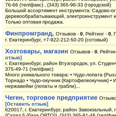
76-66 (тел/факс) , (343) 365-96-33 (городской)
Большой ассортимент инструмента: Садово-о
деревообрабатывающий, электроинструмент и
Только оптовая продажа.
Финпромгранд,
Отзывов -
0
, Рейтинг -
0
, 
г. Екатеринбург, +7-922-212-50-20 (сотовый)
Хозтовары, магазин
Отзывов -
0
, Рейтин
отзыв]
г. Екатеринбург, район Втузгородок, ул. Студенч
375-49-71 (тел/факс)
Много уникального товара: • Чудо-лопата (Рых
Торнадо • Чудо-окучник (Картофелеокучник) •
нержавейки (лопаты и грабли)...
Чеген, торговое предприятие
Отзыво
[Оставить отзыв]
620017, г. Екатеринбург, район Завокзальный, 
(Склад 5 (база ОРТО)), (343) 365-81-46 (тел/фак