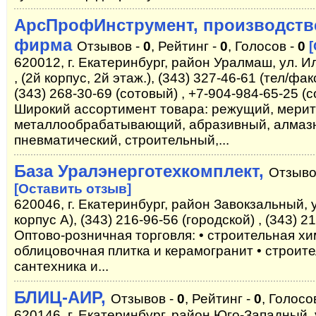
АрсПрофИнструмент, производств
фирма
Отзывов -
0
, Рейтинг -
0
, Голосов -
0
620012, г. Екатеринбург, район Уралмаш, ул. Ил
, (2й корпус, 2й этаж.), (343) 327-46-61 (тел/фак
(343) 268-30-69 (сотовый) , +7-904-984-65-25 (
Широкий ассортимент товара: режущий, мери
металлообрабатывающий, абразивный, алмаз
пневматический, строительный,...
База Уралэнерготехкомплект,
Отзыво
[Оставить отзыв]
620046, г. Екатеринбург, район Завокзальный, у
корпус А), (343) 216-96-56 (городской) , (343) 2
Оптово-розничная торговля: • строительная хи
облицовочная плитка и керамогранит • строите
сантехника и...
БЛИЦ-АИР,
Отзывов -
0
, Рейтинг -
0
, Голосо
620146, г. Екатеринбург, район Юго-Западный, 