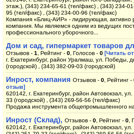
этаж.), (343) 234-65-61 (тел/факс) , (343) 234-01
95 (тел/факс) , (343) 234-00-96 (тел/факс)
Компания «Блиц-АИР» - лидирующая, активно 
компания. Мы являемся одним из ведущих пос
профессионального уборочного...
Дом и сад, гипермаркет товаров д
Отзывов -
1
, Рейтинг -
0
, Голосов -
0
[Читать о
г. Екатеринбург, район Уралмаш, ул. Победы, д
(городской) , (343) 382-09-03 (городской)
Инрост, компания
Отзывов -
0
, Рейтинг -
отзыв]
620142, г. Екатеринбург, район Автовокзал, ул.
33 (городской) , (343) 269-56-56 (тел/факс)
Продажа инструмента общепромышленного на
Инрост (Склад),
Отзывов -
0
, Рейтинг -
0
, 
620142, г. Екатеринбург, район Автовокзал, ул.
(343) 251-79-33 (тел/факс) , (343) 269-56-56 (т