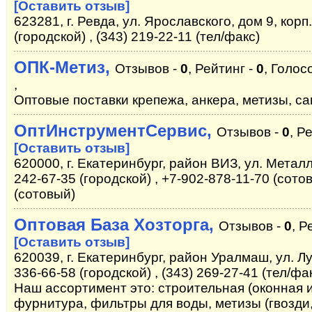
[Оставить отзыв]
623281, г. Ревда, ул. Ярославского, дом 9, корп.
(городской) , (343) 219-22-11 (тел/факс)
ОПК-Метиз,
Отзывов -
0
, Рейтинг -
0
, Голос
,
Оптовые поставки крепежа, анкера, метизы, с
ОптИнструментСервис,
Отзывов -
0
, Р
[Оставить отзыв]
620000, г. Екатеринбург, район ВИЗ, ул. Металл
242-67-35 (городской) , +7-902-878-11-70 (сото
(сотовый)
Оптовая База Хозторга,
Отзывов -
0
, Р
[Оставить отзыв]
620039, г. Екатеринбург, район Уралмаш, ул. Лу
336-66-58 (городской) , (343) 269-27-41 (тел/фа
Наш ассортимент это: строительная (оконная 
фурнитура, фильтры для воды, метизы (гвозди