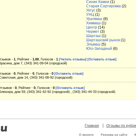
Синие Камни
(1)
Старая Сортировка
(2)
Уктус
(3)
УНЦ
(1)
Уралмаш
(8)
Химмаш
(1)
Центр
(14)
Чермет
(3)
Шарташ
(1)
Шарташский рынок
(1)
Эльмаш
(5)
Юго-Западный
(6)
тзывов -
1
, Рейтинг -
1.00
, Голосов -
1
[Читать отзывы]
[Оставить отзыв]
Красина, дом 7, (343) 341-09-04 (городской)
тзывов -
0
, Рейтинг -
0
, Голосов -
0
[Оставить отзыв]
Советская, дом 14, (343) 341-08-92 (городской)
Отзывов -
0
, Рейтинг -
0
, Голосов -
0
[Оставить отзыв]
Блюхера, дом 59, (343) 341-42-92 (городской) , (343) 341-44-33 (городской)
Главная
Отзывы по рубр
О проекте
Реклама на сайте