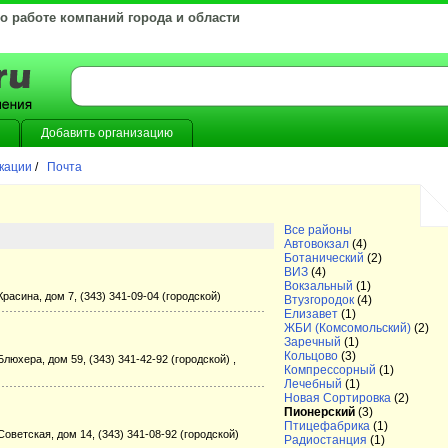
 о работе компаний города и области
Добавить организацию
икации
/
Почта
Все районы
Автовокзал
(4)
Ботанический
(2)
ВИЗ
(4)
Вокзальный
(1)
Красина, дом 7, (343) 341-09-04 (городской)
Втузгородок
(4)
Елизавет
(1)
ЖБИ (Комсомольский)
(2)
Заречный
(1)
Кольцово
(3)
Блюхера, дом 59, (343) 341-42-92 (городской) ,
Компрессорный
(1)
Лечебный
(1)
Новая Сортировка
(2)
Пионерский
(3)
Птицефабрика
(1)
Советская, дом 14, (343) 341-08-92 (городской)
Радиостанция
(1)