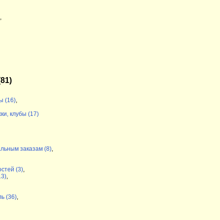
,
81)
ы (16)
,
ки, клубы (17)
льным заказам (8)
,
стей (3)
,
13)
,
ь (36)
,