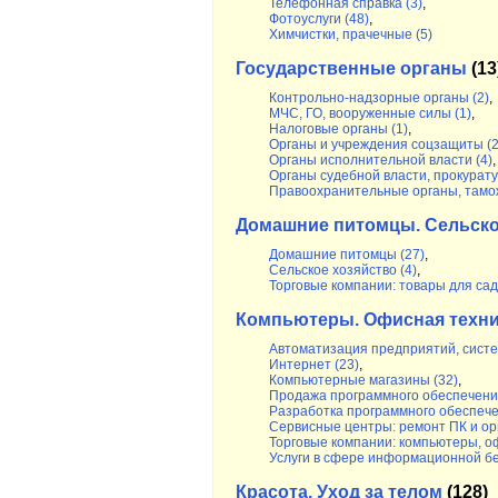
Телефонная справка (3)
,
Фотоуслуги (48)
,
Химчистки, прачечные (5)
Государственные органы
(13
Контрольно-надзорные органы (2)
,
МЧС, ГО, вооруженные силы (1)
,
Налоговые органы (1)
,
Органы и учреждения соцзащиты (2
Органы исполнительной власти (4)
,
Органы судебной власти, прокурату
Правоохранительные органы, тамож
Домашние питомцы. Сельско
Домашние питомцы (27)
,
Сельское хозяйство (4)
,
Торговые компании: товары для садо
Компьютеры. Офисная техни
Автоматизация предприятий, систе
Интернет (23)
,
Компьютерные магазины (32)
,
Продажа программного обеспечения
Разработка программного обеспече
Сервисные центры: ремонт ПК и орг
Торговые компании: компьютеры, о
Услуги в сфере информационной бе
Красота. Уход за телом
(128)