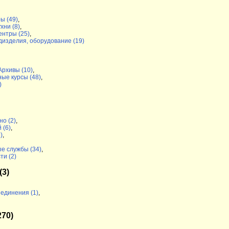
ы (49)
,
хни (8)
,
ентры (25)
,
дизделия, оборудование (19)
Архивы (10)
,
ые курсы (48)
,
)
но (2)
,
 (6)
,
)
,
е службы (34)
,
и (2)
(3)
единения (1)
,
270)