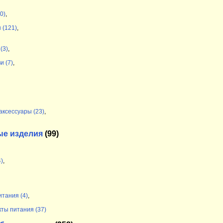
0)
,
 (121)
,
(3)
,
и (7)
,
аксессуары (23)
,
ые изделия
(99)
)
,
итания (4)
,
кты питания (37)