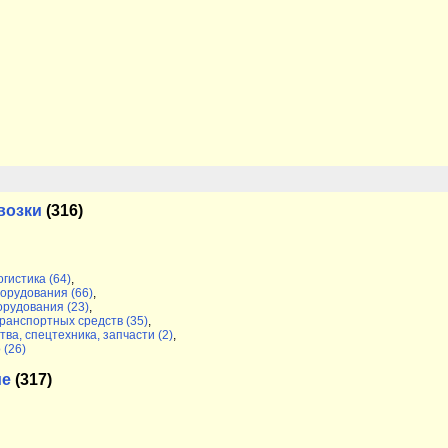
возки
(316)
гистика (64)
,
орудования (66)
,
орудования (23)
,
ранспортных средств (35)
,
ва, спецтехника, запчасти (2)
,
 (26)
ие
(317)