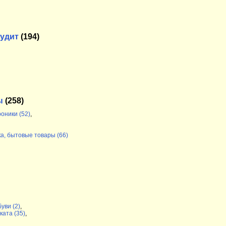
Аудит
(194)
ы
(258)
оники (52)
,
а, бытовые товары (66)
уви (2)
,
ката (35)
,