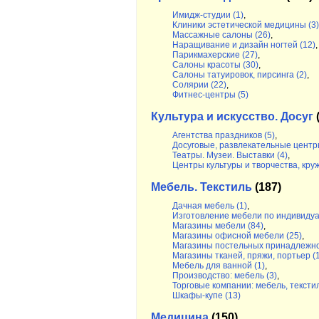
Имидж-студии (1)
,
Клиники эстетической медицины (3)
Массажные салоны (26)
,
Наращивание и дизайн ногтей (12)
,
Парикмахерские (27)
,
Салоны красоты (30)
,
Салоны татуировок, пирсинга (2)
,
Солярии (22)
,
Фитнес-центры (5)
Культура и искусство. Досуг
(
Агентства праздников (5)
,
Досуговые, развлекательные центр
Театры. Музеи. Выставки (4)
,
Центры культуры и творчества, круж
Мебель. Текстиль
(187)
Дачная мебель (1)
,
Изготовление мебели по индивидуа
Магазины мебели (84)
,
Магазины офисной мебели (25)
,
Магазины постельных принадлежно
Магазины тканей, пряжи, портьер (
Мебель для ванной (1)
,
Производство: мебель (3)
,
Торговые компании: мебель, текстил
Шкафы-купе (13)
Медицина
(150)