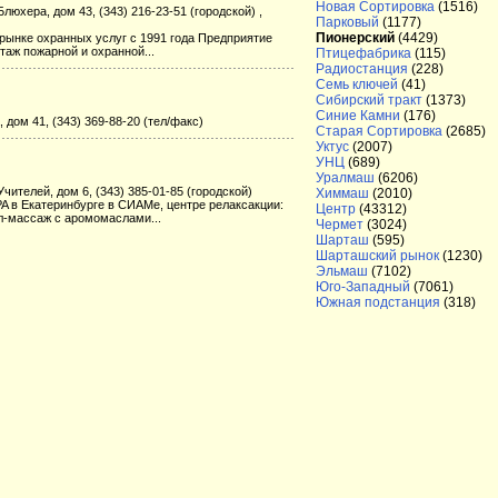
Новая Сортировка
(1516)
Блюхера, дом 43, (343) 216-23-51 (городской) ,
Парковый
(1177)
Пионерский
(4429)
рынке охранных услуг с 1991 года Предприятие
аж пожарной и охранной...
Птицефабрика
(115)
Радиостанция
(228)
Семь ключей
(41)
Сибирский тракт
(1373)
Синие Камни
(176)
 дом 41, (343) 369-88-20 (тел/факс)
Старая Сортировка
(2685)
Уктус
(2007)
УНЦ
(689)
Уралмаш
(6206)
Учителей, дом 6, (343) 385-01-85 (городской)
Химмаш
(2010)
PA в Екатеринбурге в СИАМе, центре релаксакции:
Центр
(43312)
-массаж с аромомаслами...
Чермет
(3024)
Шарташ
(595)
Шарташский рынок
(1230)
Эльмаш
(7102)
Юго-Западный
(7061)
Южная подстанция
(318)