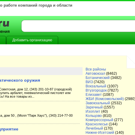
 о работе компаний города и области
Добавить организацию
Все районы
Автовокзал
(8462)
Ботанический
(3482)
матического оружия
ВИЗ
(7420)
Вокзальный
(1007)
Советская, дом 12, (343) 201-10-87 (городской)
Втузгородок
(7827)
купить арбалет, пневматический пистолет или
Елизавет
(1087)
ь! На все товары из...
ЖБИ (Комсомольский)
(2980
Завокзальный
(2532)
Заречный
(1557)
Изоплит
(40)
а, дом 50 , (Молл "Парк Хаус"), (343) 214-77-00
Кольцово
(810)
Компрессорный
(277)
Краснолесье
(144)
Лечебный
(170)
дприятие
Нижне-Исетский
(140)