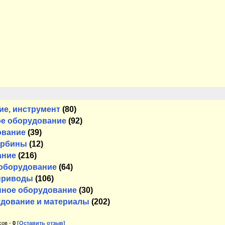
ие, инструмент
(80)
е оборудование
(92)
ование
(39)
урбины
(12)
ание
(216)
 оборудование
(64)
приводы
(106)
ное оборудование
(30)
удование и материалы
(202)
сов -
0
[Оставить отзыв]