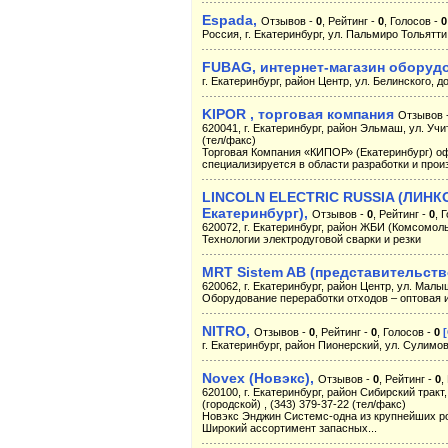
Espada,
Отзывов -
0
, Рейтинг -
0
, Голосов -
0
Россия, г. Екатеринбург, ул. Пальмиро Тольятти
FUBAG, интернет-магазин оборуд
г. Екатеринбург, район Центр, ул. Белинского, д
KIPOR , торговая компания
Отзывов 
620041, г. Екатеринбург, район Эльмаш, ул. Учит
(тел/факс)
Торговая Компания «КИПОР» (Екатеринбург) о
специализируется в области разработки и произ
LINCOLN ELECTRIC RUSSIA (ЛИНК
Екатеринбург),
Отзывов -
0
, Рейтинг -
0
, 
620072, г. Екатеринбург, район ЖБИ (Комсомоль
Технологии электродуговой сварки и резки
MRT Sistem AB (представительств
620062, г. Екатеринбург, район Центр, ул. Малы
Оборудование переработки отходов – оптовая 
NITRO,
Отзывов -
0
, Рейтинг -
0
, Голосов -
0
г. Екатеринбург, район Пионерский, ул. Сулимова
Novex (Новэкс),
Отзывов -
0
, Рейтинг -
0
,
620100, г. Екатеринбург, район Сибирский тракт,
(городской) , (343) 379-37-22 (тел/факс)
Новэкс Энджин Системс-одна из крупнейших ро
Широкий ассортимент запасных...