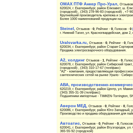
OMAX ПТФ Анкер Про-Урал,
Отзывов
620024, г. Екатеринбург, район Елизавет, ш. Елиз
(городской) , (343) 278-96-83 (городской) , +7-
Крупнейший производитель крепежа и электрои
Более 1000 наименований продукции на...
Steinel,
Отзывов -
0
, Рейтинг -
0
, Голосов -
0
г. Нижний Тагил, ул. Красногвардейская, дом 2, 
Uralsvarka.ru,
Отзывов -
0
, Рейтинг -
0
, Го
620034, г. Екатеринбург, район Старая Сортировк
Продажа электросварочного оборудования.
А2, холдинг
Отзывов -
1
, Рейтинг -
0
, Голо
620078, г. Екатеринбург, район Сибирский тракт, 
(городской) , (343) 310-17-67 (тел/факс)
"А2" - компания, предоставляющая профессион
сантехнических сетей на рынке Урало - Сибирск
АВА, производственно-коммерче
620219, г. Екатеринбург, район Центр, ул. Мамин
(343) 355-31-39 (тел/факс)
Подшипники импортные - TIMKEN-Torrington, SN
Аверон МЕД,
Отзывов -
0
, Рейтинг -
0
, Гол
620086, г. Екатеринбург, район Юго-Западный, ул
Производство и продажа оборудования для пай
Автоатис,
Отзывов -
0
, Рейтинг -
0
, Голосов
620041, г. Екатеринбург, район Втузгородок, ул. 
365-55-92 (городской)