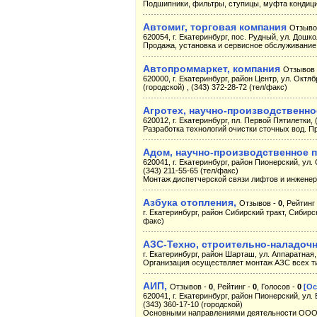
Подшипники, фильтры, ступицы, муфта кондици
Автомиг, торговая компания
Отзыво
620054, г. Екатеринбург, пос. Рудный, ул. Дошко
Продажа, установка и сервисное обслуживание
Автопроммаркет, компания
Отзывов
620000, г. Екатеринбург, район Центр, ул. Октяб
(городской) , (343) 372-28-72 (тел/факс)
Агротех, научно-производственн
620012, г. Екатеринбург, пл. Первой Пятилетки, 
Разработка технологий очистки сточных вод. П
Адом, научно-производственное 
620041, г. Екатеринбург, район Пионерский, ул. О
(343) 211-55-65 (тел/факс)
Монтаж диспетчерской связи лифтов и инженер
Азбука отопления,
Отзывов -
0
, Рейтинг
г. Екатеринбург, район Сибирский тракт, Сибирски
факс)
АЗС-Техно, строительно-наладоч
г. Екатеринбург, район Шарташ, ул. Аппаратная, 
Организация осуществляет монтаж АЗС всех ти
АИП,
Отзывов -
0
, Рейтинг -
0
, Голосов -
0
[Ос
620041, г. Екатеринбург, район Пионерский, ул. Б
(343) 360-17-10 (городской)
Основными направлениями деятельности ООО "