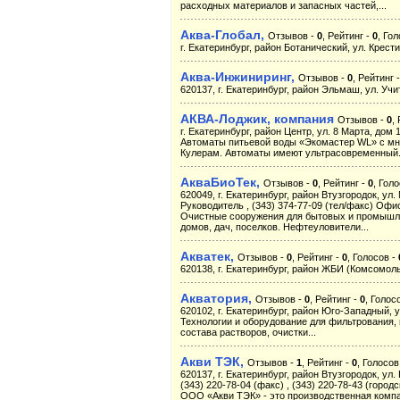
расходных материалов и запасных частей,...
Аква-Глобал,
Отзывов -
0
, Рейтинг -
0
, Го
г. Екатеринбург, район Ботанический, ул. Крестин
Аква-Инжиниринг,
Отзывов -
0
, Рейтинг 
620137, г. Екатеринбург, район Эльмаш, ул. Учит
АКВА-Лоджик, компания
Отзывов -
0
,
г. Екатеринбург, район Центр, ул. 8 Марта, дом 1
Автоматы питьевой воды «Экомастер WL» с мн
Кулерам. Автоматы имеют ультрасовременный.
АкваБиоТек,
Отзывов -
0
, Рейтинг -
0
, Гол
620049, г. Екатеринбург, район Втузгородок, ул
Руководитель , (343) 374-77-09 (тел/факс) Офи
Очистные сооружения для бытовых и промышлен
домов, дач, поселков. Нефтеуловители...
Акватек,
Отзывов -
0
, Рейтинг -
0
, Голосов -
620138, г. Екатеринбург, район ЖБИ (Комсомольс
Акватория,
Отзывов -
0
, Рейтинг -
0
, Голос
620102, г. Екатеринбург, район Юго-Западный, ул
Технологии и оборудование для фильтрования, 
состава растворов, очистки...
Акви ТЭК,
Отзывов -
1
, Рейтинг -
0
, Голосов
620137, г. Екатеринбург, район Втузгородок, ул. 
(343) 220-78-04 (факс) , (343) 220-78-43 (городс
ООО «Акви ТЭК» - это производственная комп