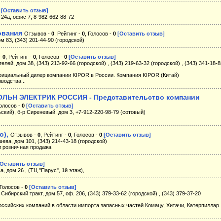
[Оставить отзыв]
 24а, офис 7, 8-982-662-88-72
ования
Отзывов -
0
, Рейтинг -
0
, Голосов -
0
[Оставить отзыв]
ом 83, (343) 201-44-90 (городской)
-
0
, Рейтинг -
0
, Голосов -
0
[Оставить отзыв]
елей, дом 38, (343) 213-92-66 (городской) , (343) 219-63-32 (городской) , (343) 341-18-8
фициальный дилер компании KIPOR в России. Компания KIPOR (Китай)
водства...
ОЛЬН ЭЛЕКТРИК РОССИЯ - Представительство компании
Голосов -
0
[Оставить отзыв]
ский), б-р Сиреневый, дом 3, +7-912-220-98-79 (сотовый)
о),
Отзывов -
0
, Рейтинг -
0
, Голосов -
0
[Оставить отзыв]
шева, дом 101, (343) 214-43-18 (городской)
и розничная продажа
[Оставить отзыв]
, дом 26 , (ТЦ "Парус", 1й этаж),
 Голосов -
0
[Оставить отзыв]
 Сибирский тракт, дом 57, оф. 206, (343) 379-33-62 (городской) , (343) 379-37-20
ссийских компаний в области импорта запасных частей Комацу, Хитачи, Катерпиллар.