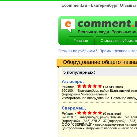
Ecomment.ru - Екатеринбург. Отзывы
Главная
Отзывы по рубрикам
Отзывы по рубрикам
/
Промышленное и тор
Оборудование общего назна
5 популярных:
Атласпро,
Рейтинг -
(13 отзывов)
620100, г. Екатеринбург, район Шарташский рынок
(городской) Многоканальный
Измерительное оборудование. Паяльное обору
Свердмаш,
Рейтинг -
(0 отзывов)
620010, г. Екатеринбург, район Химмаш, ул. Гриб
(городской) , (343) 378-21-37 (городской) , (343
ООО "СВЕРДМАШ" - специализируется на проек
центробежных, погружных насосов и насосов сп