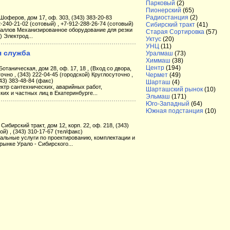
Парковый
(2)
Пионерский
(65)
Радиостанция
(2)
 Шоферов, дом 17, оф. 303, (343) 383-20-83
12-240-21-02 (сотовый) , +7-912-288-26-74 (сотовый)
Сибирский тракт
(41)
аллов Механизированное оборудование для резки
Старая Сортировка
(57)
 Электрод...
Уктус
(20)
УНЦ
(11)
я служба
Уралмаш
(73)
Химмаш
(38)
Центр
(194)
Ботаническая, дом 28, оф. 17, 18 , (Вход со двора,
точно , (343) 222-04-45 (городской) Круглосуточно ,
Чермет
(49)
43) 383-48-84 (факс)
Шарташ
(4)
ктр сантехнических, аварийных работ,
Шарташский рынок
(10)
их и частных лиц в Екатеринбурге...
Эльмаш
(171)
Юго-Западный
(64)
Южная подстанция
(10)
Сибирский тракт, дом 12, корп. 22, оф. 218, (343)
ой) , (343) 310-17-67 (тел/факс)
альные услуги по проектированию, комплектации и
ынке Урало - Сибирского...