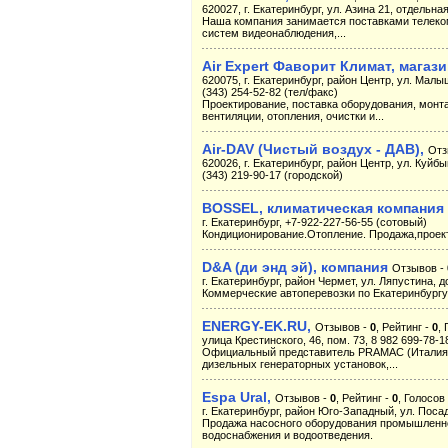
620027, г. Екатеринбург, ул. Азина 21, отдельна
Наша компания занимается поставками телеко
систем видеонаблюдения,...
Air Expert Фаворит Климат, магази
620075, г. Екатеринбург, район Центр, ул. Малы
(343) 254-52-82 (тел/факс)
Проектирование, поставка оборудования, монт
вентиляции, отопления, очистки и...
Air-DAV (Чистый воздух - ДАВ),
Отз
620026, г. Екатеринбург, район Центр, ул. Куйбыш
(343) 219-90-17 (городской)
BOSSEL, климатическая компания
г. Екатеринбург, +7-922-227-56-55 (сотовый)
Кондиционирование.Отопление. Продажа,проек
D&A (ди энд эй), компания
Отзывов -
г. Екатеринбург, район Чермет, ул. Ляпустина, д
Коммерческие автоперевозки по Екатеринбургу
ENERGY-EK.RU,
Отзывов -
0
, Рейтинг -
0
,
улица Крестинского, 46, пом. 73, 8 982 699-78-1
Официальный представитель PRAMAC (Италия) 
дизельных генераторных установок,...
Espa Ural,
Отзывов -
0
, Рейтинг -
0
, Голосов
г. Екатеринбург, район Юго-Западный, ул. Посад
Продажа насосного оборудования промышленно
водоснабжения и водоотведения.