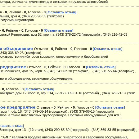
онера, ролики натяжилителя для легковых и грузовых автомобилей.
в -
0
, Рейтинг -
0
, Голосов -
0
[Оставить отзыв]
льная, дом 4, (343) 263-98-55 (тел/факс)
 гидроманипуляторов.
 -
0
, Рейтинг -
0
, Голосов -
0
[Оставить отзыв]
рьской Революции, дом 52, корп. а, (343) 378-22-72 (городской) , (343) 216-42-03
ое объединение
Отзывов -
0
, Рейтинг -
0
, Голосов -
0
[Оставить отзыв]
(343) 336-69-26 (тел/факс)
роизводство ингибиторов коррозии, солеотложения и биообрастаний
предприятие
Отзывов -
0
, Рейтинг -
0
, Голосов -
0
[Оставить отзыв]
сновинская, дом 15, корп. а, (343) 341-62-30 (тел/факс) , (343) 211-55-64 (тел/факс) ,
ного оборудования, сервисное обслуживание.
 -
0
, Голосов -
0
[Оставить отзыв]
й тракт, дом 12, корп. 8, оф. 314, +7-953-009-61-10 (сотовый) , (343) 379-21-57 (тел/
ное предприятие
Отзывов -
0
, Рейтинг -
0
, Голосов -
0
[Оставить отзыв]
дом 4, оф. 18, (343) 379-06-14 (городской) , (343) 379-06-15 (городской)
пов, а также пластиковых трубопроводов. Поставка оборудование для АЗС,
тавить отзыв]
люхера, дом 13 , (1й этаж), (343) 290-85-39 (городской) , (343) 369-33-55 (городской) ,
АИП" являются продажа автономных генераторов и сварочного оборудования,