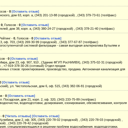
лосов -
0
[Оставить отзыв]
ского, дом 63, корп. а, (343) 201-13-88 (городской) , (343) 379-73-61 (тел/факс)
-
0
, Голосов -
0
[Оставить отзыв]
елей, дом 38, корп. а, (343) 380-24-27 (городской) , (343) 378-21-40 (тел/факс)
 Рейтинг -
0
, Голосов -
0
[Оставить отзыв]
3, оф. 703, (343) 269-30-99 (городской) , (343) 377-67-87 (тел/факс)
огоступенчатой системой фильтрации - самая выгодная альтернатива Бутылям и
..
осов -
0
[Оставить отзыв]
. Мира, дом 23, оф. 907, 910 , (Здание ФГУП РосНИИВХ), (343) 375-02-31 (городской)
с , +7-919-378-30-26 (сотовый) Отдел продаж
ных стоков: проектирование, производство, продажа. Автономная канализация для
0
[Оставить отзыв]
кий), ул. Чистопольская, дом 6, оф. 515, (343) 382-06-81 (городской)
ов -
0
[Оставить отзыв]
. Посадская, дом 21, корп. 2, оф. 320, (343) 233-75-89 (тел/факс)
водоочистки, водоподготовки, дозирования, озонирования, обезжелезивания, контроля
 -
0
[Читать отзывы]
[Оставить отзыв]
Кулибина, дом 2, оф. 305, (343) 220-78-02 (городской) , (343) 220-78-03 (городской) ,
кой) , (343) 220-78-42 (городской)
ания, специализирующаяся в решении проблем водоснабжения, водоподготовки,