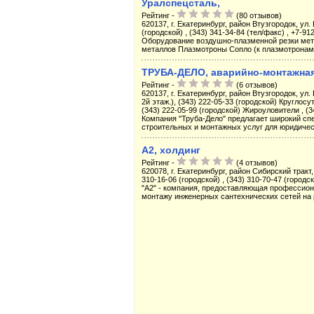
Уралспецсталь,
Рейтинг -
(80 отзывов)
620137, г. Екатеринбург, район Втузгородок, ул.
(городской) , (343) 341-34-84 (тел/факс) , +7-9
Оборудование воздушно-плазменной резки мет
металлов Плазмотроны Сопло (к плазмотронам)
ТРУБА-ДЕЛО, аварийно-монтажна
Рейтинг -
(6 отзывов)
620137, г. Екатеринбург, район Втузгородок, ул. 
2й этаж.), (343) 222-05-33 (городской) Круглосу
(343) 222-05-99 (городской) Жироуловители , (3
Компания "Труба-Дело" предлагает широкий спе
строительных и монтажных услуг для юридическ
А2, холдинг
Рейтинг -
(4 отзывов)
620078, г. Екатеринбург, район Сибирский тракт, 
310-16-06 (городской) , (343) 310-70-47 (городск
"А2" - компания, предоставляющая профессион
монтажу инженерных сантехнических сетей на р