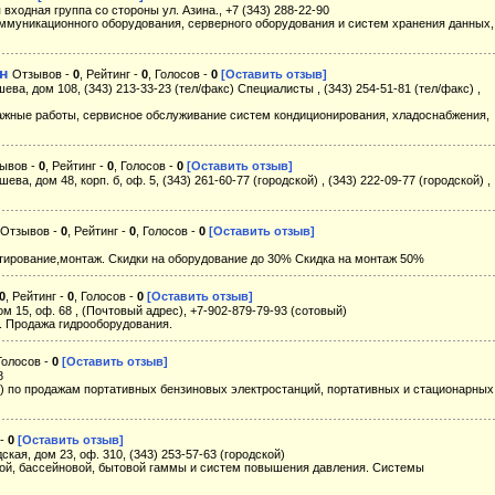
я входная группа со стороны ул. Азина., +7 (343) 288-22-90
ммуникационного оборудования, серверного оборудования и систем хранения данных,
н
Отзывов -
0
, Рейтинг -
0
, Голосов -
0
[Оставить отзыв]
шева, дом 108, (343) 213-33-23 (тел/факс) Специалисты , (343) 254-51-81 (тел/факс) ,
ажные работы, сервисное обслуживание систем кондиционирования, хладоснабжения,
ывов -
0
, Рейтинг -
0
, Голосов -
0
[Оставить отзыв]
ева, дом 48, корп. б, оф. 5, (343) 261-60-77 (городской) , (343) 222-09-77 (городской) ,
Отзывов -
0
, Рейтинг -
0
, Голосов -
0
[Оставить отзыв]
тирование,монтаж. Скидки на оборудование до 30% Скидка на монтаж 50%
0
, Рейтинг -
0
, Голосов -
0
[Оставить отзыв]
ом 15, оф. 68 , (Почтовый адрес), +7-902-879-79-93 (сотовый)
. Продажа гидрооборудования.
 Голосов -
0
[Оставить отзыв]
8
по продажам портативных бензиновых электростанций, портативных и стационарных
 -
0
[Оставить отзыв]
ская, дом 23, оф. 310, (343) 253-57-63 (городской)
й, бассейновой, бытовой гаммы и систем повышения давления. Системы