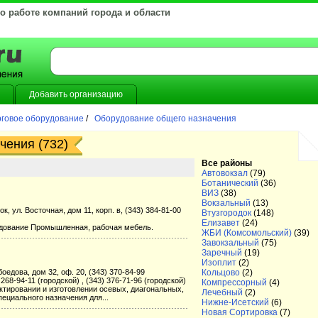
 о работе компаний города и области
Добавить организацию
говое оборудование
/
Оборудование общего назначения
чения (732)
Все районы
Автовокзал
(79)
Ботанический
(36)
ВИЗ
(38)
Вокзальный
(13)
, ул. Восточная, дом 11, корп. в, (343) 384-81-00
Втузгородок
(148)
Елизавет
(24)
дование Промышленная, рабочая мебель.
ЖБИ (Комсомольский)
(39)
Завокзальный
(75)
Заречный
(19)
Изоплит
(2)
оедова, дом 32, оф. 20, (343) 370-84-99
Кольцово
(2)
) 268-94-11 (городской) , (343) 376-71-96 (городской)
Компрессорный
(4)
тировании и изготовлении осевых, диагональных,
Лечебный
(2)
ециального назначения для...
Нижне-Исетский
(6)
Новая Сортировка
(7)