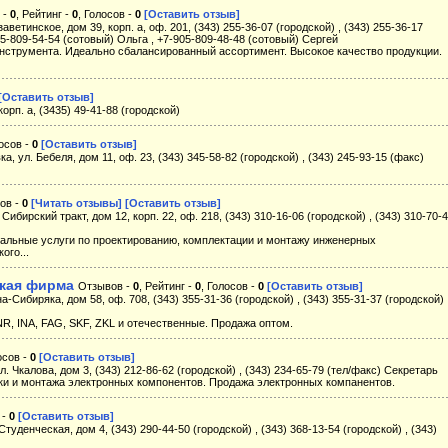
 -
0
, Рейтинг -
0
, Голосов -
0
[Оставить отзыв]
аветинское, дом 39, корп. а, оф. 201, (343) 255-36-07 (городской) , (343) 255-36-17
905-809-54-54 (сотовый) Ольга , +7-905-809-48-48 (сотовый) Сергей
нструмента. Идеально сбалансированный ассортимент. Высокое качество продукции.
[Оставить отзыв]
корп. а, (3435) 49-41-88 (городской)
лосов -
0
[Оставить отзыв]
а, ул. Бебеля, дом 11, оф. 23, (343) 345-58-82 (городской) , (343) 245-93-15 (факс)
сов -
0
[Читать отзывы]
[Оставить отзыв]
Сибирский тракт, дом 12, корп. 22, оф. 218, (343) 310-16-06 (городской) , (343) 310-70-
альные услуги по проектированию, комплектации и монтажу инженерных
ого...
ская фирма
Отзывов -
0
, Рейтинг -
0
, Голосов -
0
[Оставить отзыв]
а-Сибиряка, дом 58, оф. 708, (343) 355-31-36 (городской) , (343) 355-31-37 (городской) 
R, INA, FAG, SKF, ZKL и отечественные. Продажа оптом.
осов -
0
[Оставить отзыв]
. Чкалова, дом 3, (343) 212-86-62 (городской) , (343) 234-65-79 (тел/факс) Секретарь
ки и монтажа электронных компонентов. Продажа электронных компанентов.
 -
0
[Оставить отзыв]
Студенческая, дом 4, (343) 290-44-50 (городской) , (343) 368-13-54 (городской) , (343)