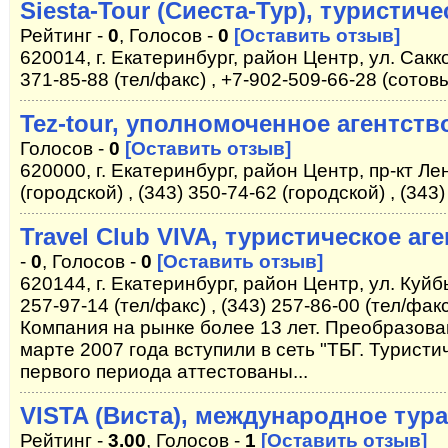
Siesta-Tour (Сиеста-Тур), туристич
Рейтинг -
0
, Голосов -
0
[Оставить отзыв]
620014, г. Екатеринбург, район Центр, ул. Сакк
371-85-88 (тел/факс) , +7-902-509-66-28 (сотов
Tez-tour, уполномоченное агентств
Голосов -
0
[Оставить отзыв]
620000, г. Екатеринбург, район Центр, пр-кт Ле
(городской) , (343) 350-74-62 (городской) , (343
Travel Club VIVA, туристическое аг
-
0
, Голосов -
0
[Оставить отзыв]
620144, г. Екатеринбург, район Центр, ул. Куйб
257-97-14 (тел/факс) , (343) 257-86-00 (тел/факс
Компания на рынке более 13 лет. Преобразова
марте 2007 года вступили в сеть "ТБГ. Турист
первого периода аттестованы...
VISTA (Виста), международное тур
Рейтинг -
3.00
, Голосов -
1
[Оставить отзыв]