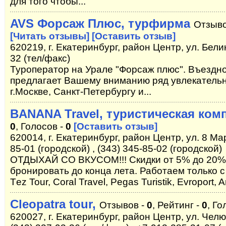
для того чтобы...
AVS Форсаж Плюс, турфирма
Отзыво
[Читать отзывы]
[Оставить отзыв]
620219, г. Екатеринбург, район Центр, ул. Белин
32 (тел/факс)
Туроператор на Урале "Форсаж плюс". Въездн
предлагает Вашему вниманию ряд увлекательн
г.Москве, Санкт-Петербургу и...
BANANA Travel, туристическая ком
0
, Голосов -
0
[Оставить отзыв]
620014, г. Екатеринбург, район Центр, ул. 8 Мар
85-01 (городской) , (343) 345-85-02 (городской)
ОТДЫХАЙ СО ВКУСОМ!!! Скидки от 5% до 20% 
бронировать до конца лета. Работаем только
Тez Tour, Coral Travel, Pegas Turistik, Evroport, An
Cleopatra tour,
Отзывов -
0
, Рейтинг -
0
, Го
620027, г. Екатеринбург, район Центр, ул. Челю