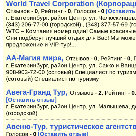
World Travel Corporation (Корпора
Отзывов -
0
, Рейтинг -
0
, Голосов -
0
[Оставить
г. Екатеринбург, район Центр, ул. Челюскинцев, 
(343) 206-77-00 (городской) , (343) 377-57-69 (
WTC – Компания номер один! Самые красивые
Они подберут лучший отдых для Вас! Мы може
предложение и VIP-тур!...
АА-Магия мира,
Отзывов -
0
, Рейтинг -
0
, 
г. Екатеринбург, район Центр, ул. Сакко и Ванцет
908-903-72-00 (сотовый) Специалист по туризм
(сотовый) Специалист по туризму
Авега-Гранд Тур,
Отзывов -
2
, Рейтинг -
0
[Оставить отзыв]
г. Екатеринбург, район Центр, ул. Малышева, до
(городской)
Авеню-Тур, туристическое агентст
Голосов -
0
[Оставить отзыв]